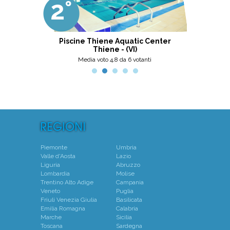
2°
3°
professionalità, umanità e cortesia.
Ottima scelta, nel pinerolese il
meglio, secondo me.
ni
Piscine Thiene Aquatic Center
Thiene - (VI)
Media voto 4,8 da 6 votanti
Piemonte
Umbria
Valle d'Aosta
Lazio
Liguria
Abruzzo
Lombardia
Molise
Trentino Alto Adige
Campania
Veneto
Puglia
Friuli Venezia Giulia
Basilicata
Emilia Romagna
Calabria
Marche
Sicilia
Toscana
Sardegna