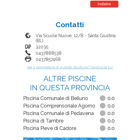
Contatti
Via Scuole Nuove, 12/B
-
Santa Giustina
(
BL
)
32035
0437888538
0437857468
Sei il proprietario di questa struttura? Gestiscila tu!
ALTRE PISCINE
IN QUESTA PROVINCIA
Piscina Comunale di Belluno
0.0
Piscina Comprensoriale Agorno
0.0
Piscina Comunale di Pedavena
0.0
Piscina di Tambre
0.0
Piscina Pieve di Cadore
0.0