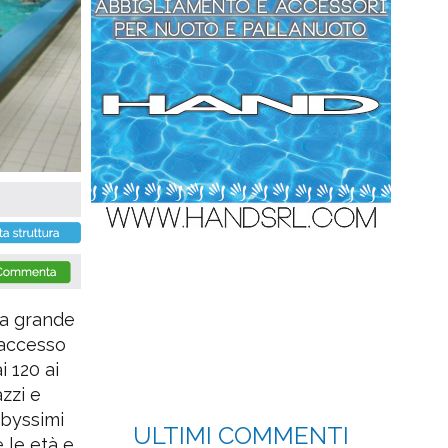
ca grande
'accesso
i 120 ai
zzi e
abyssimi
ULTIMI COMMENTI
 le età e