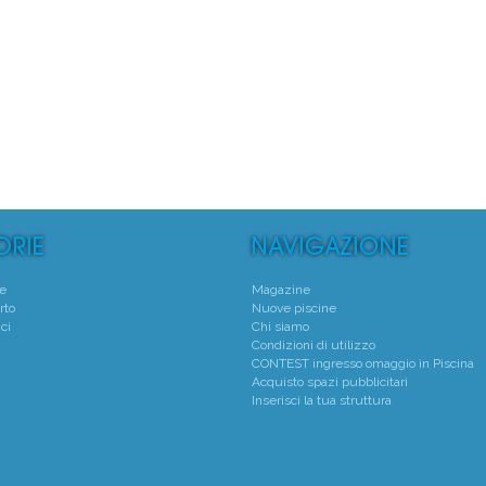
°
1°
 Natatorio Montecchio Maggiore
Piscine Thiene Aquatic
Montecchio Maggiore - (VI)
Thiene - (VI)
Media voto 4,7 da 19 votanti
Media voto 4,8 da 6 vota
te
Magazine
rto
Nuove piscine
ci
Chi siamo
Condizioni di utilizzo
CONTEST ingresso omaggio in Piscina
Acquisto spazi pubblicitari
Inserisci la tua struttura