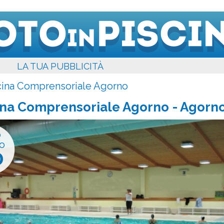
LA TUA PUBBLICITÀ
cina Comprensoriale Agorno
ina Comprensoriale Agorno
- Agorno
o
o
0