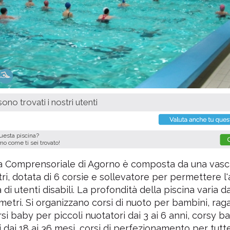
ono trovati i nostri utenti
questa piscina?
imo come ti sei trovato!
na Comprensoriale di Agorno è composta da una vas
ri, dotata di 6 corsie e sollevatore per permettere l
 di utenti disabili. La profondità della piscina varia da
metri. Si organizzano corsi di nuoto per bambini, raga
orsi baby per piccoli nuotatori dai 3 ai 6 anni, corsy b
 dai 18 ai 36 mesi, corsi di perfezionamento per tutte