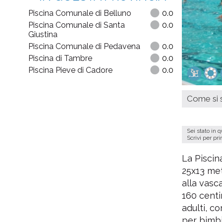
Piscina Comunale di Belluno
0.0
Piscina Comunale di Santa
0.0
Giustina
Piscina Comunale di Pedavena
0.0
Piscina di Tambre
0.0
Piscina Pieve di Cadore
0.0
Come si s
Sei stato in 
Scrivi per pr
La Pisci
25x13 met
alla vasca
160 centi
adulti, c
per bimbi