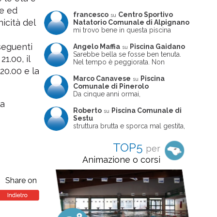
ce ed
francesco
Centro Sportivo
su
icità del
Natatorio Comunale di Alpignano
mi trovo bene in questa piscina
seguenti
Angelo Maffia
Piscina Gaidano
su
Sarebbe bella se fosse ben tenuta.
21.00, il
Nel tempo è peggiorata. Non
sempre ben frequentata, un tizio che
20.00 e la
ne usciva insieme a me non ha
Marco Canavese
Piscina
su
ritrovato le sue scarpe! Peccato
Comunale di Pinerolo
perché potrebbe essere un'ottima
Da cinque anni ormai,
struttura, ma è trascurata e
costantemente, ogni sabato
la
frequentata non magnificamente
pomeriggio trascorro cinque-sei ore
Roberto
Piscina Comunale di
su
in questa magnifica piscina con i miei
Sestu
due figli che sono letteralmente
struttura brutta e sporca mal gestita,
cresciuti in acqua (Mounir ora ha 10
personalei ncompetente e davvero
anni e Leila 6): un po' in vasca
poco professionale. la sconsiglio a
TOP5
per
piccola, un po' in vasca grande, negli
tutti coloro che amano le cose fatte
spazi riservati al nuoto libero,
seriamente poiché é tutto
Animazione o corsi
giochiamo, nuotiamo e facciamo
improvvisato
apnea insieme (sono stato assistente
bagnanti ed istruttore di nuoto in
Share on
gioventù, ora lo faccio per loro
come papà). Si tratta di una struttura
molto accogliente, pulita, bella,
gestita da personale di grande