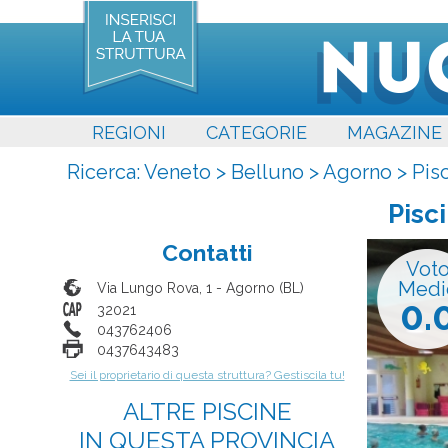
REGIONI
CATEGORIE
MAGAZINE
Ricerca:
Veneto
>
Belluno
>
Agorno
>
Pis
Pisc
Contatti
Vot
Medi
Via Lungo Rova, 1
-
Agorno
(
BL
)
0.
32021
043762406
0437643483
Sei il proprietario di questa struttura? Gestiscila tu!
ALTRE PISCINE
IN QUESTA PROVINCIA