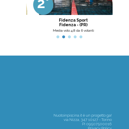
2°
3
professionalità, umanità e cortesia.
Ottima scelta, nel pinerolese il
meglio, secondo me.
 Center
Fidenza Sport
Fidenza - (PR)
nti
Media voto 4,8 da 6 votanti
Nuotoinpiscina.it è un progetto
ga!
via Nizza, 347 10127 - Torino
PI 09507500016
Privacy Policy