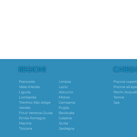
5
Centro
Piemonte
Umbria
Piscine coper
Valle d'Aosta
Lazio
Piscine all'ape
Liguria
Abruzzo
Parchi Acquati
Lombardia
Molise
Terme
Trentino Alto Adige
Campania
Spa
Veneto
Puglia
Friuli Venezia Giulia
Basilicata
Emilia Romagna
Calabria
Marche
Sicilia
Toscana
Sardegna