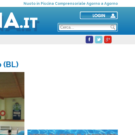
Nuoto in Piscina Comprensoriale Agorno a Agorno
 (BL)