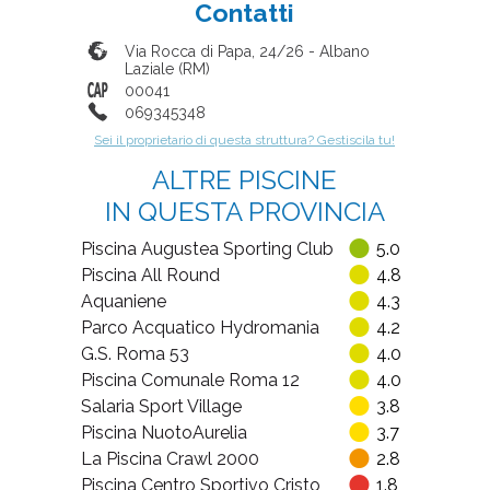
Contatti
Via Rocca di Papa, 24/26
-
Albano
Laziale
(
RM
)
00041
069345348
Sei il proprietario di questa struttura? Gestiscila tu!
ALTRE PISCINE
IN QUESTA PROVINCIA
Piscina Augustea Sporting Club
5.0
Piscina All Round
4.8
Aquaniene
4.3
Parco Acquatico Hydromania
4.2
G.S. Roma 53
4.0
Piscina Comunale Roma 12
4.0
Salaria Sport Village
3.8
Piscina NuotoAurelia
3.7
La Piscina Crawl 2000
2.8
Piscina Centro Sportivo Cristo
1.8