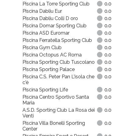
Piscina La Torre Sporting Club
0.0
Piscina Dabliu Eur
0.0
Piscina Dabliu Colli D oro
0.0
Piscina Domar Sporting Club
0.0
Piscina ASD Euromar
0.0
Piscina Ferratella Sporting Club
0.0
Piscina Gym Club
0.0
Piscina Octopus AC Roma
0.0
Piscina Sporting Club Tuscolano
0.0
Piscina Sporting Palace
0.0
Piscina C.S. Peter Pan L'isola che
0.0
c'è
Piscina Sporting Life
0.0
Piscina Centro Sportivo Santa
0.0
Maria
A.S.D. Sporting Club La Rosa dei
0.0
Venti
Piscina Villa Bonelli Sporting
0.0
Center