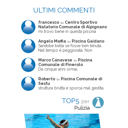
ULTIMI COMMENTI
francesco
Centro Sportivo
su
Natatorio Comunale di Alpignano
mi trovo bene in questa piscina
Angelo Maffia
Piscina Gaidano
su
Sarebbe bella se fosse ben tenuta.
Nel tempo è peggiorata. Non
sempre ben frequentata, un tizio che
ne usciva insieme a me non ha
Marco Canavese
Piscina
su
ritrovato le sue scarpe! Peccato
Comunale di Pinerolo
perché potrebbe essere un'ottima
Da cinque anni ormai,
struttura, ma è trascurata e
costantemente, ogni sabato
frequentata non magnificamente
pomeriggio trascorro cinque-sei ore
Roberto
Piscina Comunale di
su
in questa magnifica piscina con i miei
Sestu
due figli che sono letteralmente
struttura brutta e sporca mal gestita,
cresciuti in acqua (Mounir ora ha 10
personalei ncompetente e davvero
anni e Leila 6): un po' in vasca
poco professionale. la sconsiglio a
TOP5
per
piccola, un po' in vasca grande, negli
tutti coloro che amano le cose fatte
spazi riservati al nuoto libero,
seriamente poiché é tutto
Pulizia
giochiamo, nuotiamo e facciamo
improvvisato
apnea insieme (sono stato assistente
bagnanti ed istruttore di nuoto in
gioventù, ora lo faccio per loro