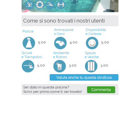
Come si sono trovati i nostri utenti
Animazione
Disponibilità
Pulizia
o Corsi
e Cortesia
5.00
4.00
5.00
Scivoli
Ambiente
Spazio
e Trampolini
e Ristoro
e Vasche
5.00
3.00
3.00
Sei stato in questa piscina?
Scrivi per primo come ti sei trovato!