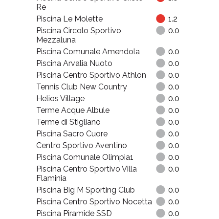
Re
Piscina Le Molette
1.2
Piscina Circolo Sportivo
0.0
Mezzaluna
Piscina Comunale Amendola
0.0
Piscina Arvalia Nuoto
0.0
Piscina Centro Sportivo Athlon
0.0
Tennis Club New Country
0.0
Helios Village
0.0
Terme Acque Albule
0.0
Terme di Stigliano
0.0
Piscina Sacro Cuore
0.0
Centro Sportivo Aventino
0.0
Piscina Comunale Olimpia1
0.0
Piscina Centro Sportivo Villa
0.0
Flaminia
Piscina Big M Sporting Club
0.0
Piscina Centro Sportivo Nocetta
0.0
Piscina Piramide SSD
0.0