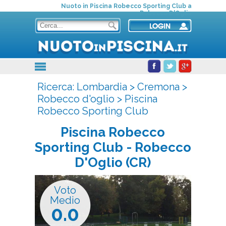
Nuoto in Piscina Robecco Sporting Club a
Robecco D'Oglio
Ricerca:
Lombardia
>
Cremona
>
Robecco d'oglio
>
Piscina
Robecco Sporting Club
Piscina Robecco
Sporting Club
- Robecco
D'Oglio (CR)
Voto
Medio
0.0