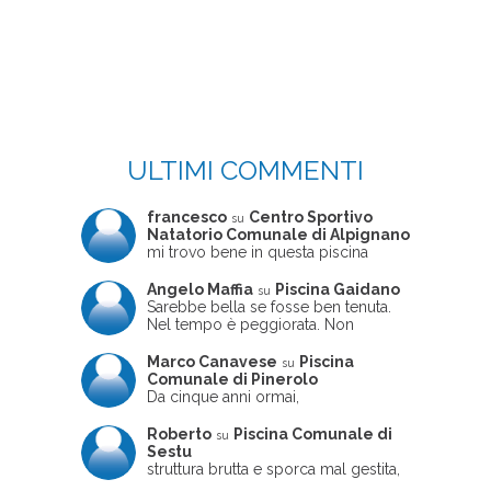
ULTIMI COMMENTI
francesco
Centro Sportivo
su
Natatorio Comunale di Alpignano
mi trovo bene in questa piscina
Angelo Maffia
Piscina Gaidano
su
Sarebbe bella se fosse ben tenuta.
Nel tempo è peggiorata. Non
sempre ben frequentata, un tizio che
ne usciva insieme a me non ha
Marco Canavese
Piscina
su
ritrovato le sue scarpe! Peccato
Comunale di Pinerolo
perché potrebbe essere un'ottima
Da cinque anni ormai,
struttura, ma è trascurata e
costantemente, ogni sabato
frequentata non magnificamente
pomeriggio trascorro cinque-sei ore
Roberto
Piscina Comunale di
su
in questa magnifica piscina con i miei
Sestu
due figli che sono letteralmente
struttura brutta e sporca mal gestita,
cresciuti in acqua (Mounir ora ha 10
personalei ncompetente e davvero