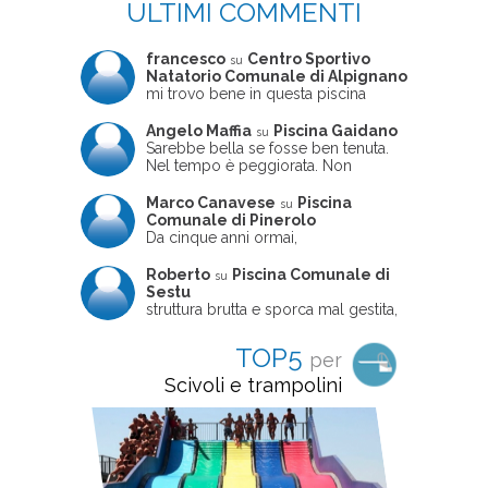
ULTIMI COMMENTI
francesco
Centro Sportivo
su
Natatorio Comunale di Alpignano
mi trovo bene in questa piscina
Angelo Maffia
Piscina Gaidano
su
Sarebbe bella se fosse ben tenuta.
Nel tempo è peggiorata. Non
sempre ben frequentata, un tizio che
ne usciva insieme a me non ha
Marco Canavese
Piscina
su
ritrovato le sue scarpe! Peccato
Comunale di Pinerolo
perché potrebbe essere un'ottima
Da cinque anni ormai,
struttura, ma è trascurata e
costantemente, ogni sabato
frequentata non magnificamente
pomeriggio trascorro cinque-sei ore
Roberto
Piscina Comunale di
su
in questa magnifica piscina con i miei
Sestu
due figli che sono letteralmente
struttura brutta e sporca mal gestita,
cresciuti in acqua (Mounir ora ha 10
personalei ncompetente e davvero
anni e Leila 6): un po' in vasca
poco professionale. la sconsiglio a
TOP5
per
piccola, un po' in vasca grande, negli
tutti coloro che amano le cose fatte
spazi riservati al nuoto libero,
seriamente poiché é tutto
Scivoli e trampolini
giochiamo, nuotiamo e facciamo
improvvisato
apnea insieme (sono stato assistente
bagnanti ed istruttore di nuoto in
gioventù, ora lo faccio per loro
come papà). Si tratta di una struttura
molto accogliente, pulita, bella,