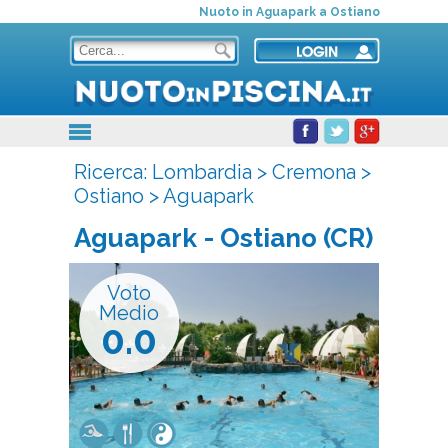
Nuoto in Aguapark a Ostiano
Ricerca:
Lombardia
>
Cremona
>
Ostiano
>
Aguapark
Aguapark
- Ostiano (CR)
Voto
Medio
0.0