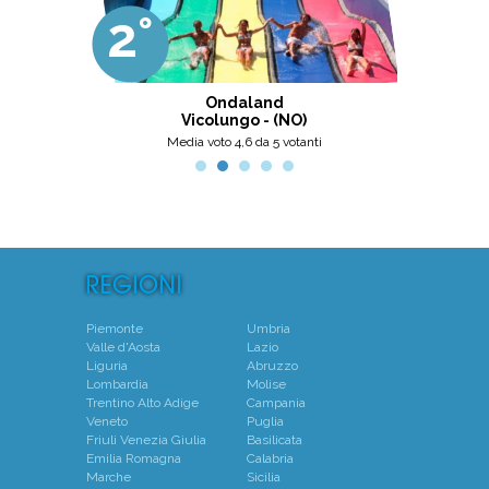
gestita da personale di grande
2°
3°
professionalità, umanità e cortesia.
Ottima scelta, nel pinerolese il
meglio, secondo me.
ni
Ondaland
Centro N
Vicolungo - (NO)
Mo
Media voto 4,6 da 5 votanti
Piemonte
Umbria
Valle d'Aosta
Lazio
Liguria
Abruzzo
Lombardia
Molise
Trentino Alto Adige
Campania
Veneto
Puglia
Friuli Venezia Giulia
Basilicata
Emilia Romagna
Calabria
Marche
Sicilia