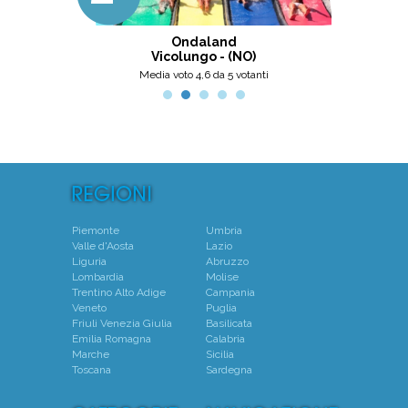
meglio, secondo me.
ni
Ondaland
Centro N
Vicolungo - (NO)
Mo
Media voto 4,6 da 5 votanti
Piemonte
Umbria
Valle d'Aosta
Lazio
Liguria
Abruzzo
Lombardia
Molise
Trentino Alto Adige
Campania
Veneto
Puglia
Friuli Venezia Giulia
Basilicata
Emilia Romagna
Calabria
Marche
Sicilia
Toscana
Sardegna