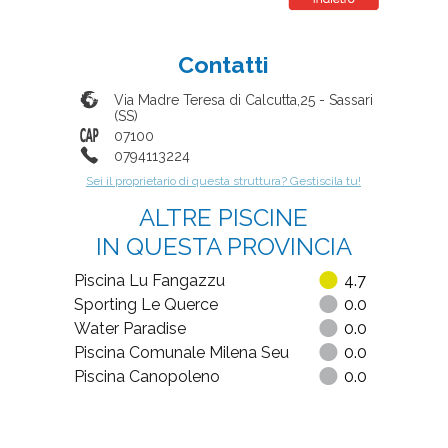
Contatti
Via Madre Teresa di Calcutta,25
-
Sassari
(
SS
)
07100
0794113224
Sei il proprietario di questa struttura? Gestiscila tu!
ALTRE PISCINE
IN QUESTA PROVINCIA
Piscina Lu Fangazzu
4.7
Sporting Le Querce
0.0
Water Paradise
0.0
Piscina Comunale Milena Seu
0.0
Piscina Canopoleno
0.0