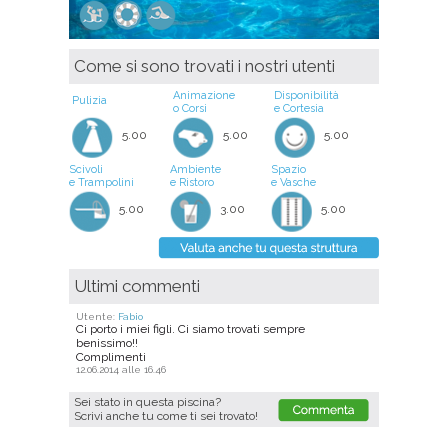
Come si sono trovati i nostri utenti
Animazione
Disponibilità
Pulizia
o Corsi
e Cortesia
5.00
5.00
5.00
Scivoli
Ambiente
Spazio
e Trampolini
e Ristoro
e Vasche
5.00
3.00
5.00
Ultimi commenti
Utente:
Fabio
Ci porto i miei figli. Ci siamo trovati sempre
benissimo!!
Complimenti
12.06.2014 alle 16.46
Sei stato in questa piscina?
Scrivi anche tu come ti sei trovato!