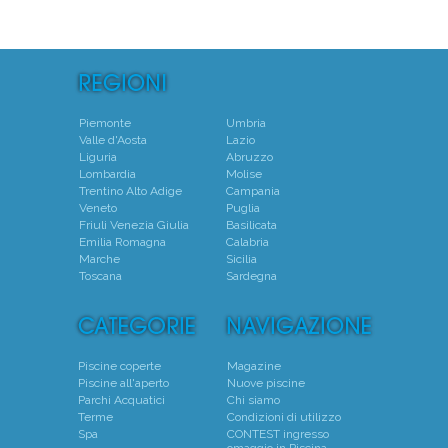
Piemonte
Umbria
Valle d'Aosta
Lazio
Liguria
Abruzzo
Lombardia
Molise
Trentino Alto Adige
Campania
Veneto
Puglia
Friuli Venezia Giulia
Basilicata
Emilia Romagna
Calabria
Marche
Sicilia
Toscana
Sardegna
Piscine coperte
Magazine
Piscine all'aperto
Nuove piscine
Parchi Acquatici
Chi siamo
Terme
Condizioni di utilizzo
Spa
CONTEST ingresso
omaggio in Piscina