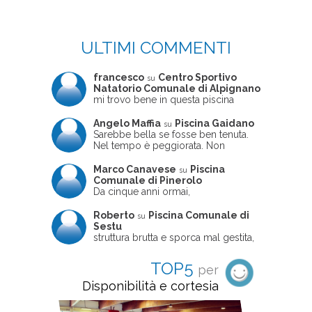
ULTIMI COMMENTI
francesco
Centro Sportivo
su
Natatorio Comunale di Alpignano
mi trovo bene in questa piscina
Angelo Maffia
Piscina Gaidano
su
Sarebbe bella se fosse ben tenuta.
Nel tempo è peggiorata. Non
sempre ben frequentata, un tizio che
ne usciva insieme a me non ha
Marco Canavese
Piscina
su
ritrovato le sue scarpe! Peccato
Comunale di Pinerolo
perché potrebbe essere un'ottima
Da cinque anni ormai,
struttura, ma è trascurata e
costantemente, ogni sabato
frequentata non magnificamente
pomeriggio trascorro cinque-sei ore
Roberto
Piscina Comunale di
su
in questa magnifica piscina con i miei
Sestu
due figli che sono letteralmente
struttura brutta e sporca mal gestita,
cresciuti in acqua (Mounir ora ha 10
personalei ncompetente e davvero
anni e Leila 6): un po' in vasca
poco professionale. la sconsiglio a
TOP5
per
piccola, un po' in vasca grande, negli
tutti coloro che amano le cose fatte
spazi riservati al nuoto libero,
seriamente poiché é tutto
Disponibilità e cortesia
giochiamo, nuotiamo e facciamo
improvvisato
apnea insieme (sono stato assistente