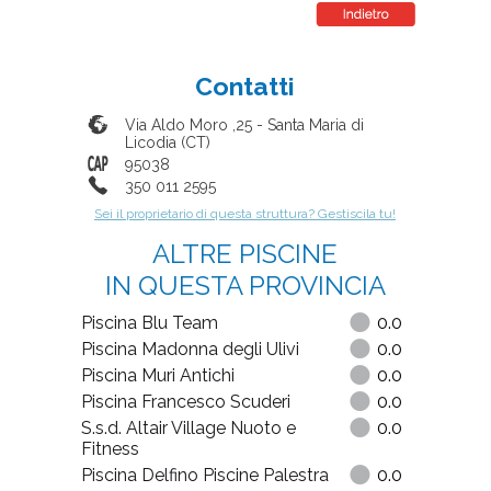
Contatti
Via Aldo Moro ,25
-
Santa Maria di
Licodia
(
CT
)
95038
350 011 2595
Sei il proprietario di questa struttura? Gestiscila tu!
ALTRE PISCINE
IN QUESTA PROVINCIA
Piscina Blu Team
0.0
Piscina Madonna degli Ulivi
0.0
Piscina Muri Antichi
0.0
Piscina Francesco Scuderi
0.0
S.s.d. Altair Village Nuoto e
0.0
Fitness
Piscina Delfino Piscine Palestra
0.0