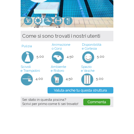
Come si sono trovati i nostri utenti
Animazione
Disponibilità
Pulizia
o Corsi
e Cortesia
5.00
4.50
5.00
Scivoli
Ambiente
Spazio
e Trampolini
e Ristoro
e Vasche
4.00
4.50
5.00
Sei stato in questa piscina?
Scrivi per primo come ti sei trovato!