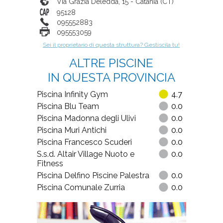
Via Grazia Deledda, 15
-
Catania
(
CT
)
95128
095552883
095553059
Sei il proprietario di questa struttura? Gestiscila tu!
ALTRE PISCINE
IN QUESTA PROVINCIA
Piscina Infinity Gym
4.7
Piscina Blu Team
0.0
Piscina Madonna degli Ulivi
0.0
Piscina Muri Antichi
0.0
Piscina Francesco Scuderi
0.0
S.s.d. Altair Village Nuoto e
0.0
Fitness
Piscina Delfino Piscine Palestra
0.0
Piscina Comunale Zurria
0.0