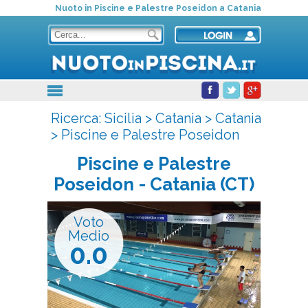
Nuoto in Piscine e Palestre Poseidon a Catania
Ricerca:
Sicilia
>
Catania
>
Catania
>
Piscine e Palestre Poseidon
Piscine e Palestre
Poseidon
- Catania (CT)
Voto
Medio
0.0