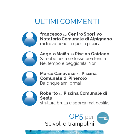
ULTIMI COMMENTI
francesco
Centro Sportivo
su
Natatorio Comunale di Alpignano
mi trovo bene in questa piscina
Angelo Maffia
Piscina Gaidano
su
Sarebbe bella se fosse ben tenuta.
Nel tempo è peggiorata. Non
sempre ben frequentata, un tizio che
ne usciva insieme a me non ha
Marco Canavese
Piscina
su
ritrovato le sue scarpe! Peccato
Comunale di Pinerolo
perché potrebbe essere un'ottima
Da cinque anni ormai,
struttura, ma è trascurata e
costantemente, ogni sabato
frequentata non magnificamente
pomeriggio trascorro cinque-sei ore
Roberto
Piscina Comunale di
su
in questa magnifica piscina con i miei
Sestu
due figli che sono letteralmente
struttura brutta e sporca mal gestita,
cresciuti in acqua (Mounir ora ha 10
personalei ncompetente e davvero
anni e Leila 6): un po' in vasca
poco professionale. la sconsiglio a
TOP5
per
piccola, un po' in vasca grande, negli
tutti coloro che amano le cose fatte
spazi riservati al nuoto libero,
seriamente poiché é tutto
Scivoli e trampolini
giochiamo, nuotiamo e facciamo
improvvisato
apnea insieme (sono stato assistente