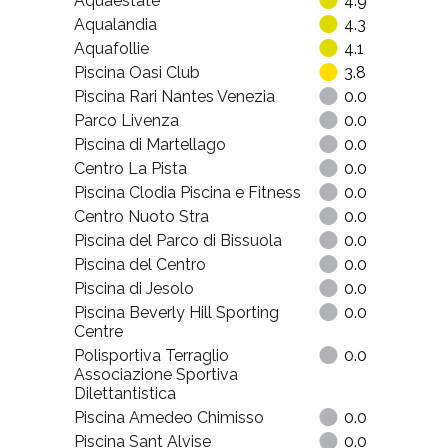
Aquaestate
4.9
Aqualandia
4.3
Aquafollie
4.1
Piscina Oasi Club
3.8
Piscina Rari Nantes Venezia
0.0
Parco Livenza
0.0
Piscina di Martellago
0.0
Centro La Pista
0.0
Piscina Clodia Piscina e Fitness
0.0
Centro Nuoto Stra
0.0
Piscina del Parco di Bissuola
0.0
Piscina del Centro
0.0
Piscina di Jesolo
0.0
Piscina Beverly Hill Sporting
0.0
Centre
Polisportiva Terraglio
0.0
Associazione Sportiva
Dilettantistica
Piscina Amedeo Chimisso
0.0
Piscina Sant Alvise
0.0