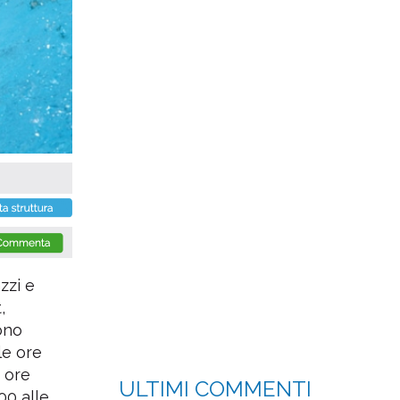
zzi e
,
ono
lle ore
e ore
ULTIMI COMMENTI
00 alle