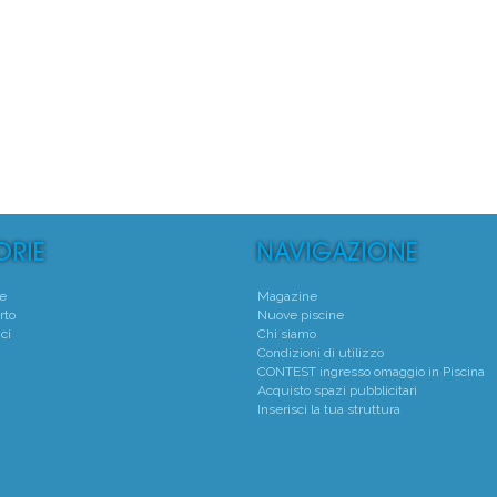
°
1°
 Natatorio Montecchio Maggiore
Centro Natatorio San
Montecchio Maggiore - (VI)
Verona - (VR)
Media voto 4,7 da 19 votanti
Media voto 5,0 da 6 vota
te
Magazine
rto
Nuove piscine
ci
Chi siamo
Condizioni di utilizzo
CONTEST ingresso omaggio in Piscina
Acquisto spazi pubblicitari
Inserisci la tua struttura