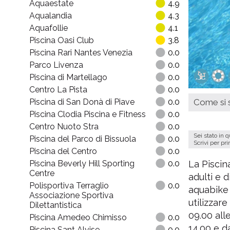
Aquaestate
4.9
Aqualandia
4.3
Aquafollie
4.1
Piscina Oasi Club
3.8
Piscina Rari Nantes Venezia
0.0
Parco Livenza
0.0
Piscina di Martellago
0.0
Centro La Pista
0.0
Piscina di San Donà di Piave
0.0
Come si s
Piscina Clodia Piscina e Fitness
0.0
Centro Nuoto Stra
0.0
Sei stato in 
Piscina del Parco di Bissuola
0.0
Scrivi per pr
Piscina del Centro
0.0
Piscina Beverly Hill Sporting
0.0
La Piscin
Centre
adulti e 
Polisportiva Terraglio
0.0
aquabike 
Associazione Sportiva
utilizzare
Dilettantistica
09.00 alle
Piscina Amedeo Chimisso
0.0
14.00 e da
Piscina Sant Alvise
0.0