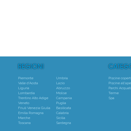
5
Centro
Piemonte
Umbria
Piscine coper
Valle d'Aosta
Lazio
Piscine all'ape
Liguria
Abruzzo
Parchi Acquati
Lombardia
Molise
Terme
Trentino Alto Adige
Campania
Spa
Veneto
Puglia
Friuli Venezia Giulia
Basilicata
Emilia Romagna
Calabria
Marche
Sicilia
Toscana
Sardegna