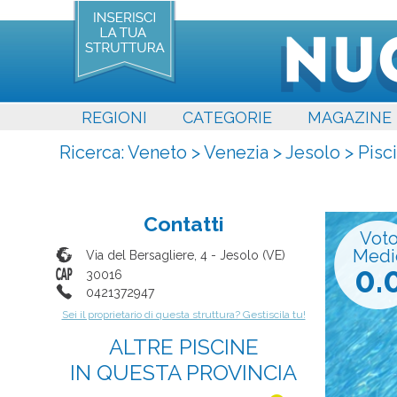
REGIONI
CATEGORIE
MAGAZINE
Ricerca:
Veneto
>
Venezia
>
Jesolo
>
Pisc
Contatti
Vot
Medi
Via del Bersagliere, 4
-
Jesolo
(
VE
)
0.
30016
0421372947
Sei il proprietario di questa struttura? Gestiscila tu!
ALTRE PISCINE
IN QUESTA PROVINCIA