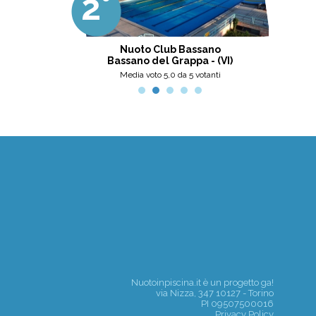
2°
3
professionalità, umanità e cortesia.
Ottima scelta, nel pinerolese il
meglio, secondo me.
tini
Nuoto Club Bassano
Pis
Bassano del Grappa - (VI)
nti
Media voto 5,0 da 5 votanti
Nuotoinpiscina.it è un progetto
ga!
via Nizza, 347 10127 - Torino
PI 09507500016
Privacy Policy