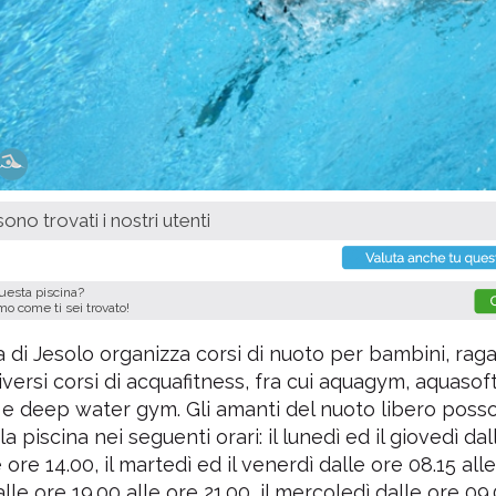
ono trovati i nostri utenti
questa piscina?
imo come ti sei trovato!
a di Jesolo organizza corsi di nuoto per bambini, raga
diversi corsi di acquafitness, fra cui aquagym, aquasoft
e deep water gym. Gli amanti del nuoto libero poss
 la piscina nei seguenti orari: il lunedì ed il giovedì da
 ore 14.00, il martedì ed il venerdì dalle ore 08.15 all
lle ore 19.00 alle ore 21.00, il mercoledì dalle ore 09.