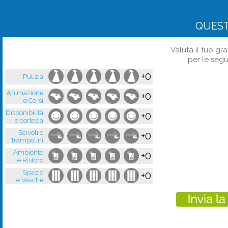
QUES
Valuta il tuo gr
per le segu
+0
Pulizia
Animazione
+0
o Corsi
Disponibilità
+0
e cortesia
Scivoli e
+0
Trampolini
Ambiente
+0
e Ristoro
Spazio
+0
e Vasche