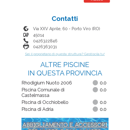
Contatti
Via XXV Aprile, 60
-
Porto Viro
(
RO
)
45014
0426322846
0426363031
Sei il proprietario di questa struttura? Gestiscila tu!
ALTRE PISCINE
IN QUESTA PROVINCIA
Rhodigium Nuoto 2006
0.0
Piscina Comunale di
0.0
Castelmassa
Piscina di Occhiobello
0.0
Piscina di Adria
0.0