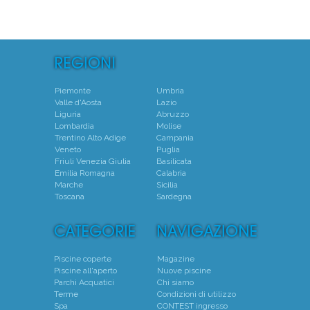
Piemonte
Umbria
Valle d'Aosta
Lazio
Liguria
Abruzzo
Lombardia
Molise
Trentino Alto Adige
Campania
Veneto
Puglia
Friuli Venezia Giulia
Basilicata
Emilia Romagna
Calabria
Marche
Sicilia
Toscana
Sardegna
Piscine coperte
Magazine
Piscine all'aperto
Nuove piscine
Parchi Acquatici
Chi siamo
Terme
Condizioni di utilizzo
Spa
CONTEST ingresso