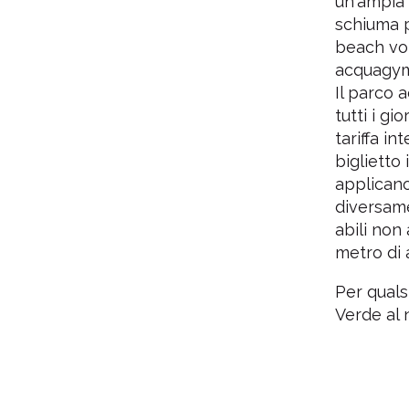
un'ampia 
schiuma p
beach vol
acquagym
Il parco 
tutti i gi
tariffa in
biglietto 
applicano 
diversame
abili non 
metro di 
Per quals
Verde al 