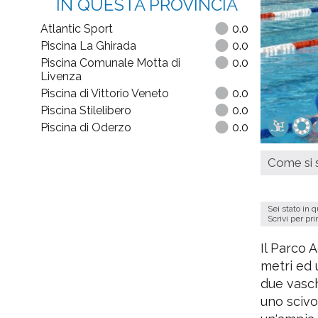
IN QUESTA PROVINCIA
Atlantic Sport
0.0
Piscina La Ghirada
0.0
Piscina Comunale Motta di
0.0
Livenza
Piscina di Vittorio Veneto
0.0
Piscina Stilelibero
0.0
Piscina di Oderzo
0.0
Come si s
Sei stato in 
Scrivi per pr
Il Parco 
metri ed 
due vasch
uno scivo