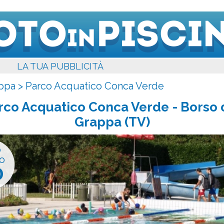
LA TUA PUBBLICITÀ
appa
>
Parco Acquatico Conca Verde
rco Acquatico Conca Verde
- Borso 
Grappa (TV)
o
o
0