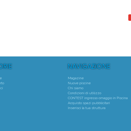
°
1°
 Natatorio Montecchio Maggiore
Centro Natatorio San
Montecchio Maggiore - (VI)
Verona - (VR)
Media voto 4,7 da 19 votanti
Media voto 4,8 da 6 vota
te
Magazine
rto
Nuove piscine
ci
Chi siamo
Condizioni di utilizzo
CONTEST ingresso omaggio in Piscina
Acquisto spazi pubblicitari
Inserisci la tua struttura