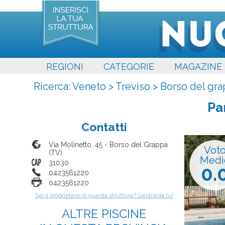
REGIONI
CATEGORIE
MAGAZINE
Ricerca:
Veneto
>
Treviso
>
Borso del gr
Pa
Contatti
Via Molinetto, 45
-
Borso del Grappa
Vot
(
TV
)
Medi
31030
0.
0423561220
0423561220
Sei il proprietario di questa struttura? Gestiscila tu!
ALTRE PISCINE