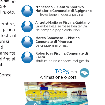
cale, gli
to e
francesco
Centro Sportivo
su
Natatorio Comunale di Alpignano
i nuoto,
mi trovo bene in questa piscina
Angelo Maffia
Piscina Gaidano
su
ttembre,
Sarebbe bella se fosse ben tenuta.
 paga una
Nel tempo è peggiorata. Non
sempre ben frequentata, un tizio che
estivi il
ne usciva insieme a me non ha
Marco Canavese
Piscina
su
ni si
ritrovato le sue scarpe! Peccato
Comunale di Pinerolo
perché potrebbe essere un'ottima
Da cinque anni ormai,
ti
struttura, ma è trascurata e
costantemente, ogni sabato
frequentata non magnificamente
rsamente
pomeriggio trascorro cinque-sei ore
Roberto
Piscina Comunale di
su
in questa magnifica piscina con i miei
Sestu
i fino al
due figli che sono letteralmente
struttura brutta e sporca mal gestita,
cresciuti in acqua (Mounir ora ha 10
ti.
personalei ncompetente e davvero
anni e Leila 6): un po' in vasca
poco professionale. la sconsiglio a
TOP5
per
piccola, un po' in vasca grande, negli
tutti coloro che amano le cose fatte
 Conca
spazi riservati al nuoto libero,
seriamente poiché é tutto
Animazione o corsi
giochiamo, nuotiamo e facciamo
improvvisato
apnea insieme (sono stato assistente
bagnanti ed istruttore di nuoto in
gioventù, ora lo faccio per loro
come papà). Si tratta di una struttura
molto accogliente, pulita, bella,
gestita da personale di grande