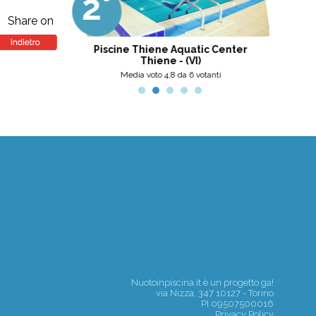
2°
3
professionalità, umanità e cortesia.
Ottima scelta, nel pinerolese il
Share on
meglio, secondo me.
tini
Piscine Thiene Aquatic Center
Thiene - (VI)
nti
Media voto 4,8 da 6 votanti
Nuotoinpiscina.it è un progetto
ga!
via Nizza, 347 10127 - Torino
PI 09507500016
Privacy Policy