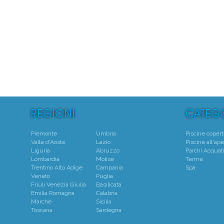
5
Centro
Piemonte
Umbria
Piscine coper
Valle d'Aosta
Lazio
Piscine all'ape
Liguria
Abruzzo
Parchi Acquati
Lombardia
Molise
Terme
Trentino Alto Adige
Campania
Spa
Veneto
Puglia
Friuli Venezia Giulia
Basilicata
Emilia Romagna
Calabria
Marche
Sicilia
Toscana
Sardegna