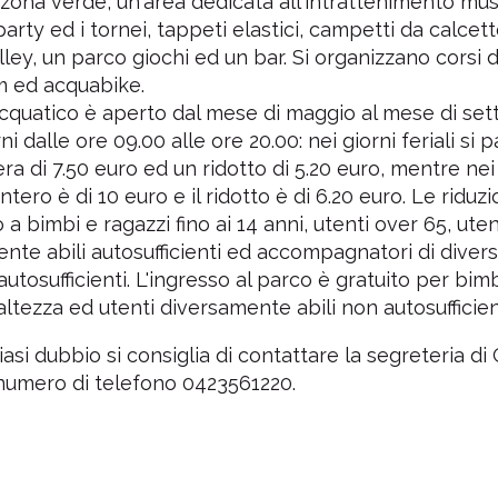
zona verde, un'area dedicata all'intrattenimento musi
arty ed i tornei, tappeti elastici, campetti da calcet
ley, un parco giochi ed un bar. Si organizzano corsi d
 ed acquabike.
acquatico è aperto dal mese di maggio al mese di se
orni dalle ore 09.00 alle ore 20.00: nei giorni feriali si
tera di 7.50 euro ed un ridotto di 5.20 euro, mentre nei f
intero è di 10 euro e il ridotto è di 6.20 euro. Le riduzio
a bimbi e ragazzi fino ai 14 anni, utenti over 65, uten
nte abili autosufficienti ed accompagnatori di dive
autosufficienti. L'ingresso al parco è gratuito per bimb
altezza ed utenti diversamente abili non autosufficien
iasi dubbio si consiglia di contattare la segreteria di
numero di telefono 0423561220.