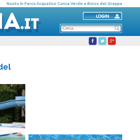
Nuoto in Parco Acquatico Conca Verde a Borso del Grappa
del