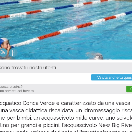
ono trovati i nostri utenti
questa piscina?
imo come ti sei trovato!
Acquatico Conca Verde è caratterizzato da una vasca
una vasca didattica riscaldata, un idromassaggio risc
e per bimbi, un acquascivolo mille curve, uno scivo
lino per grandi e piccini, l'acquascivolo New Big Rive