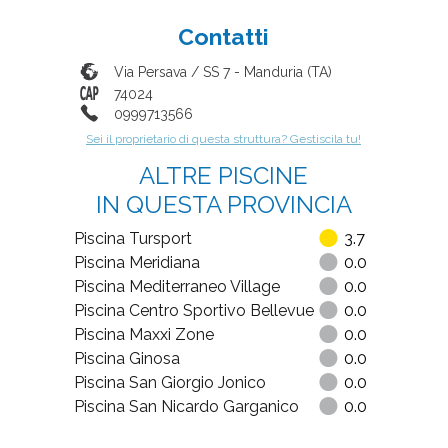
Contatti
Via Persava / SS 7
-
Manduria
(
TA
)
74024
0999713566
Sei il proprietario di questa struttura? Gestiscila tu!
ALTRE PISCINE
IN QUESTA PROVINCIA
Piscina Tursport
3.7
Piscina Meridiana
0.0
Piscina Mediterraneo Village
0.0
Piscina Centro Sportivo Bellevue
0.0
Piscina Maxxi Zone
0.0
Piscina Ginosa
0.0
Piscina San Giorgio Jonico
0.0
Piscina San Nicardo Garganico
0.0