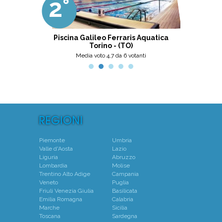
2°
3°
professionalità, umanità e cortesia.
Ottima scelta, nel pinerolese il
meglio, secondo me.
ni
Piscina Galileo Ferraris Aquatica
Centro N
Torino - (TO)
Mo
Media voto 4,7 da 6 votanti
Piemonte
Umbria
Valle d'Aosta
Lazio
Liguria
Abruzzo
Lombardia
Molise
Trentino Alto Adige
Campania
Veneto
Puglia
Friuli Venezia Giulia
Basilicata
Emilia Romagna
Calabria
Marche
Sicilia
Toscana
Sardegna