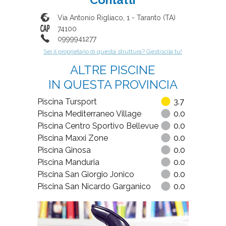
Via Antonio Rigliaco, 1
-
Taranto
(
TA
)
74100
0999941277
Sei il proprietario di questa struttura? Gestiscila tu!
ALTRE PISCINE
IN QUESTA PROVINCIA
Piscina Tursport
3.7
Piscina Mediterraneo Village
0.0
Piscina Centro Sportivo Bellevue
0.0
Piscina Maxxi Zone
0.0
Piscina Ginosa
0.0
Piscina Manduria
0.0
Piscina San Giorgio Jonico
0.0
Piscina San Nicardo Garganico
0.0