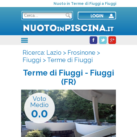
Nuoto in Terme di Fiuggi a Fiuggi
Ricerca:
Lazio
>
Frosinone
>
Fiuggi
>
Terme di Fiuggi
Terme di Fiuggi
- Fiuggi
(FR)
Voto
Medio
0.0