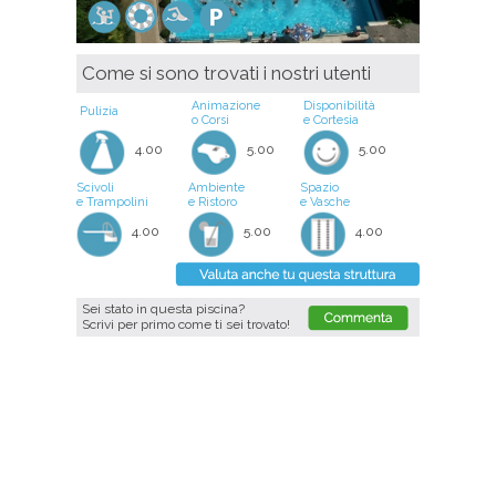
Come si sono trovati i nostri utenti
Animazione
Disponibilità
Pulizia
o Corsi
e Cortesia
4.00
5.00
5.00
Scivoli
Ambiente
Spazio
e Trampolini
e Ristoro
e Vasche
4.00
5.00
4.00
Sei stato in questa piscina?
Scrivi per primo come ti sei trovato!