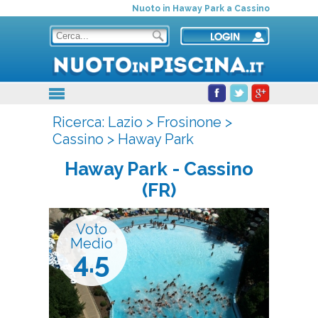
Nuoto in Haway Park a Cassino
Ricerca:
Lazio
>
Frosinone
>
Cassino
>
Haway Park
Haway Park
- Cassino
(FR)
Voto
Medio
4.5