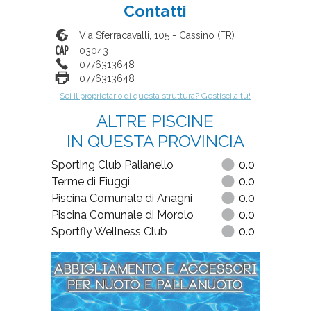
Contatti
Via Sferracavalli, 105
-
Cassino
(
FR
)
03043
0776313648
0776313648
Sei il proprietario di questa struttura? Gestiscila tu!
ALTRE PISCINE
IN QUESTA PROVINCIA
Sporting Club Palianello
0.0
Terme di Fiuggi
0.0
Piscina Comunale di Anagni
0.0
Piscina Comunale di Morolo
0.0
Sportfly Wellness Club
0.0