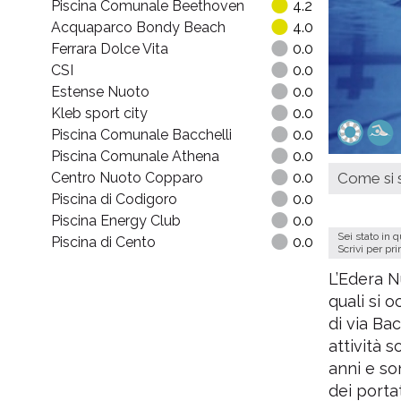
Piscina Comunale Beethoven
4.2
Acquaparco Bondy Beach
4.0
Ferrara Dolce Vita
0.0
CSI
0.0
Estense Nuoto
0.0
Kleb sport city
0.0
Piscina Comunale Bacchelli
0.0
Piscina Comunale Athena
0.0
Centro Nuoto Copparo
0.0
Come si s
Piscina di Codigoro
0.0
Piscina Energy Club
0.0
Sei stato in 
Piscina di Cento
0.0
Scrivi per pr
L’Edera N
quali si 
di via Bac
attività s
anni e so
dei porta