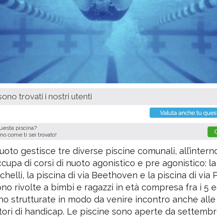
ono trovati i nostri utenti
questa piscina?
imo come ti sei trovato!
uoto gestisce tre diverse piscine comunali, all’intern
occupa di corsi di nuoto agonistico e pre agonistico: la
chelli, la piscina di via Beethoven e la piscina di via 
ono rivolte a bimbi e ragazzi in età compresa fra i 5 e
no strutturate in modo da venire incontro anche all
tori di handicap. Le piscine sono aperte da settembr