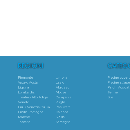
5
Centro
Piemonte
Umbria
Piscine coper
Valle d'Aosta
Lazio
Piscine all'ape
Liguria
Abruzzo
Parchi Acquati
Lombardia
Molise
Terme
Trentino Alto Adige
Campania
Spa
Veneto
Puglia
Friuli Venezia Giulia
Basilicata
Emilia Romagna
Calabria
Marche
Sicilia
Toscana
Sardegna