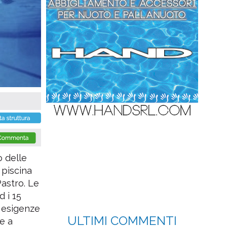
o delle
 piscina
Pastro. Le
d i 15
e esigenze
ULTIMI COMMENTI
e a