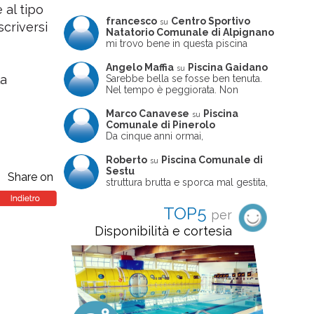
 al tipo
francesco
Centro Sportivo
su
scriversi
Natatorio Comunale di Alpignano
mi trovo bene in questa piscina
Angelo Maffia
Piscina Gaidano
su
la
Sarebbe bella se fosse ben tenuta.
Nel tempo è peggiorata. Non
sempre ben frequentata, un tizio che
ne usciva insieme a me non ha
Marco Canavese
Piscina
su
ritrovato le sue scarpe! Peccato
Comunale di Pinerolo
perché potrebbe essere un'ottima
Da cinque anni ormai,
struttura, ma è trascurata e
costantemente, ogni sabato
frequentata non magnificamente
pomeriggio trascorro cinque-sei ore
Roberto
Piscina Comunale di
su
in questa magnifica piscina con i miei
Sestu
Share on
due figli che sono letteralmente
struttura brutta e sporca mal gestita,
cresciuti in acqua (Mounir ora ha 10
personalei ncompetente e davvero
anni e Leila 6): un po' in vasca
poco professionale. la sconsiglio a
TOP5
per
piccola, un po' in vasca grande, negli
tutti coloro che amano le cose fatte
spazi riservati al nuoto libero,
seriamente poiché é tutto
Disponibilità e cortesia
giochiamo, nuotiamo e facciamo
improvvisato
apnea insieme (sono stato assistente
bagnanti ed istruttore di nuoto in
gioventù, ora lo faccio per loro
come papà). Si tratta di una struttura
molto accogliente, pulita, bella,
gestita da personale di grande