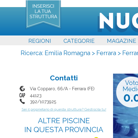
REGIONI
CATEGORIE
MAGAZINE
Ricerca:
Emilia Romagna
>
Ferrara
>
Ferra
Contatti
Vot
Medi
Via Copparo, 66/A
-
Ferrara
(
FE
)
0.
44123
392/1073925
Sei il proprietario di questa struttura? Gestiscila tu!
ALTRE PISCINE
IN QUESTA PROVINCIA