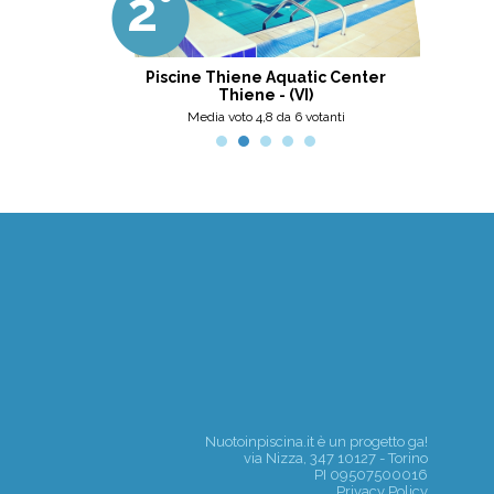
2°
3
professionalità, umanità e cortesia.
Ottima scelta, nel pinerolese il
meglio, secondo me.
tini
Piscine Thiene Aquatic Center
Thiene - (VI)
nti
Media voto 4,8 da 6 votanti
Nuotoinpiscina.it è un progetto
ga!
via Nizza, 347 10127 - Torino
PI 09507500016
Privacy Policy