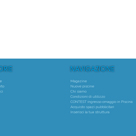
°
1°
 Natatorio Montecchio Maggiore
Centro Natatorio San
Montecchio Maggiore - (VI)
Verona - (VR)
Media voto 4,8 da 19 votanti
Media voto 5,0 da 6 vota
te
Magazine
rto
Nuove piscine
ci
Chi siamo
Condizioni di utilizzo
CONTEST ingresso omaggio in Piscina
Acquisto spazi pubblicitari
Inserisci la tua struttura