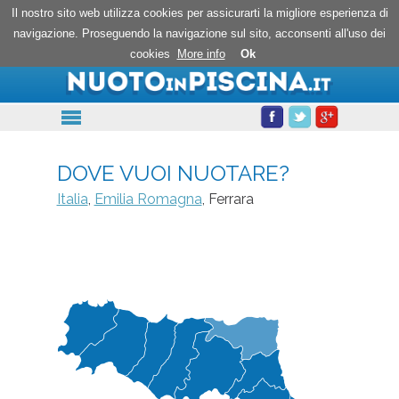
Nuoto in piscina
Il nostro sito web utilizza cookies per assicurarti la migliore esperienza di
navigazione. Proseguendo la navigazione sul sito, acconsenti all'uso dei
cookies
More info
Ok
DOVE VUOI NUOTARE?
Italia
,
Emilia Romagna
, Ferrara