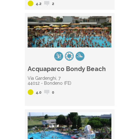
4.2
2
Acquaparco Bondy Beach
Via Gardenghi, 7
44012 - Bondeno (FE)
4.0
0