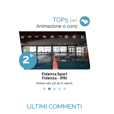
TOP5
per
Animazione o corsi
2°
3°
ter
Fidenza Sport
Cen
Fidenza - (PR)
Media voto 4,8 da 6 votanti
M
ULTIMI COMMENTI