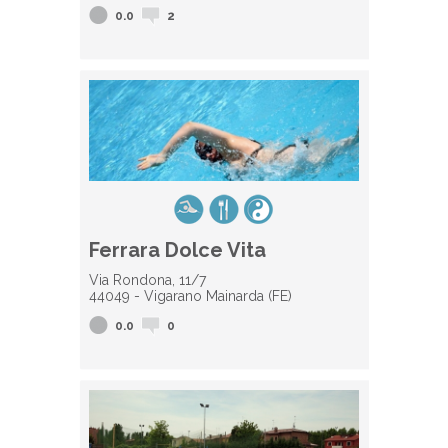
0.0
2
Ferrara Dolce Vita
Via Rondona, 11/7
44049 - Vigarano Mainarda (FE)
0.0
0