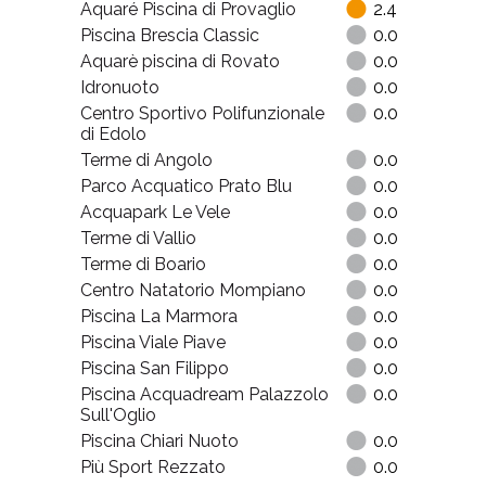
Aquaré Piscina di Provaglio
2.4
Piscina Brescia Classic
0.0
Aquarè piscina di Rovato
0.0
Idronuoto
0.0
Centro Sportivo Polifunzionale
0.0
di Edolo
Terme di Angolo
0.0
Parco Acquatico Prato Blu
0.0
Acquapark Le Vele
0.0
Terme di Vallio
0.0
Terme di Boario
0.0
Centro Natatorio Mompiano
0.0
Piscina La Marmora
0.0
Piscina Viale Piave
0.0
Piscina San Filippo
0.0
Piscina Acquadream Palazzolo
0.0
Sull'Oglio
Piscina Chiari Nuoto
0.0
Più Sport Rezzato
0.0