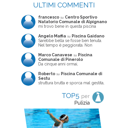
ULTIMI COMMENTI
francesco
Centro Sportivo
su
Natatorio Comunale di Alpignano
mi trovo bene in questa piscina
Angelo Maffia
Piscina Gaidano
su
Sarebbe bella se fosse ben tenuta.
Nel tempo è peggiorata. Non
sempre ben frequentata, un tizio che
ne usciva insieme a me non ha
Marco Canavese
Piscina
su
ritrovato le sue scarpe! Peccato
Comunale di Pinerolo
perché potrebbe essere un'ottima
Da cinque anni ormai,
struttura, ma è trascurata e
costantemente, ogni sabato
frequentata non magnificamente
pomeriggio trascorro cinque-sei ore
Roberto
Piscina Comunale di
su
in questa magnifica piscina con i miei
Sestu
due figli che sono letteralmente
struttura brutta e sporca mal gestita,
cresciuti in acqua (Mounir ora ha 10
personalei ncompetente e davvero
anni e Leila 6): un po' in vasca
poco professionale. la sconsiglio a
TOP5
per
piccola, un po' in vasca grande, negli
tutti coloro che amano le cose fatte
spazi riservati al nuoto libero,
seriamente poiché é tutto
Pulizia
giochiamo, nuotiamo e facciamo
improvvisato
apnea insieme (sono stato assistente
bagnanti ed istruttore di nuoto in
gioventù, ora lo faccio per loro
come papà). Si tratta di una struttura