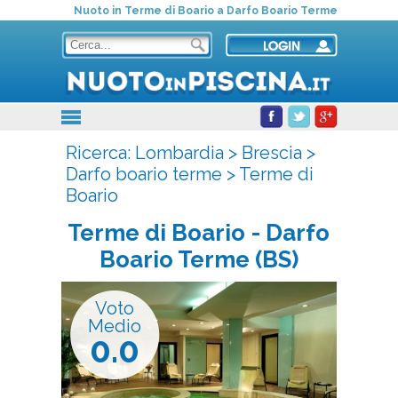
Nuoto in Terme di Boario a Darfo Boario Terme
Ricerca:
Lombardia
>
Brescia
>
Darfo boario terme
>
Terme di
Boario
Terme di Boario
- Darfo
Boario Terme (BS)
Voto
Medio
0.0