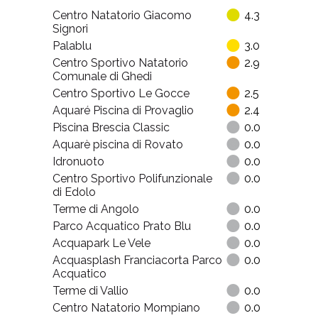
Centro Natatorio Giacomo
4.3
Signori
Palablu
3.0
Centro Sportivo Natatorio
2.9
Comunale di Ghedi
Centro Sportivo Le Gocce
2.5
Aquaré Piscina di Provaglio
2.4
Piscina Brescia Classic
0.0
Aquarè piscina di Rovato
0.0
Idronuoto
0.0
Centro Sportivo Polifunzionale
0.0
di Edolo
Terme di Angolo
0.0
Parco Acquatico Prato Blu
0.0
Acquapark Le Vele
0.0
Acquasplash Franciacorta Parco
0.0
Acquatico
Terme di Vallio
0.0
Centro Natatorio Mompiano
0.0