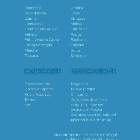
Piemonte
Umbria
Valle d'Aosta
Lazio
Liguria
Abruzzo
Lombardia
Molise
Trentino Alto Adige
Campania
Veneto
Puglia
Friuli Venezia Giulia
Basilicata
Emilia Romagna
Calabria
Marche
Sicilia
Toscana
Sardegna
Piscine coperte
Magazine
Piscine all'aperto
Nuove piscine
Parchi Acquatici
Chi siamo
Terme
Condizioni di utilizzo
Spa
CONTEST ingresso
omaggio in Piscina
Acquisto spazi pubblicitari
Inserisci la tua struttura
Nuotoinpiscina.it è un progetto
ga!
via Nizza, 347 10127 - Torino