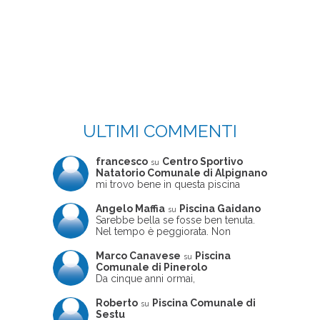
ULTIMI COMMENTI
francesco
Centro Sportivo
su
Natatorio Comunale di Alpignano
mi trovo bene in questa piscina
Angelo Maffia
Piscina Gaidano
su
Sarebbe bella se fosse ben tenuta.
Nel tempo è peggiorata. Non
sempre ben frequentata, un tizio che
ne usciva insieme a me non ha
Marco Canavese
Piscina
su
ritrovato le sue scarpe! Peccato
Comunale di Pinerolo
perché potrebbe essere un'ottima
Da cinque anni ormai,
struttura, ma è trascurata e
costantemente, ogni sabato
frequentata non magnificamente
pomeriggio trascorro cinque-sei ore
Roberto
Piscina Comunale di
su
in questa magnifica piscina con i miei
Sestu