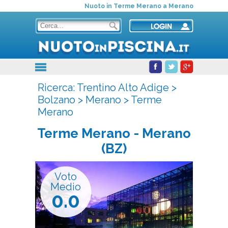
Nuoto in Terme Merano a Merano
Ricerca:
Trentino Alto Adige
>
Bolzano
>
Merano
>
Terme
Merano
Terme Merano
- Merano
(BZ)
Voto
Medio
0.0