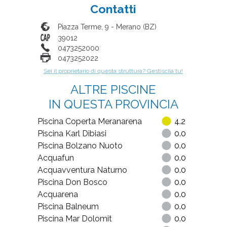
Contatti
Piazza Terme, 9
-
Merano
(
BZ
)
39012
0473252000
0473252022
Sei il proprietario di questa struttura? Gestiscila tu!
ALTRE PISCINE
IN QUESTA PROVINCIA
Piscina Coperta Meranarena
4.2
Piscina Karl Dibiasi
0.0
Piscina Bolzano Nuoto
0.0
Acquafun
0.0
Acquavventura Naturno
0.0
Piscina Don Bosco
0.0
Acquarena
0.0
Piscina Balneum
0.0
Piscina Mar Dolomit
0.0