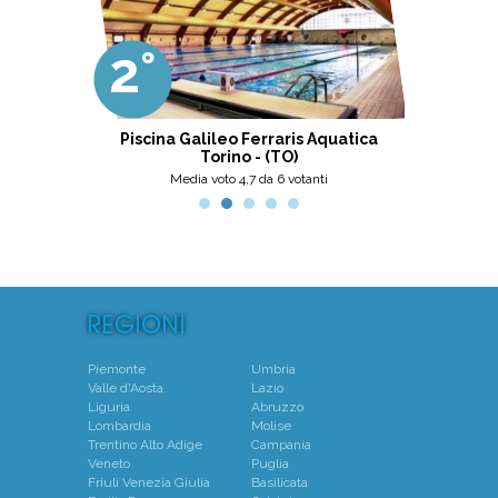
come papà). Si tratta di una struttura
molto accogliente, pulita, bella,
gestita da personale di grande
2°
3°
professionalità, umanità e cortesia.
Ottima scelta, nel pinerolese il
meglio, secondo me.
ni
Piscina Galileo Ferraris Aquatica
Centro N
Torino - (TO)
Mo
Media voto 4,7 da 6 votanti
Piemonte
Umbria
Valle d'Aosta
Lazio
Liguria
Abruzzo
Lombardia
Molise
Trentino Alto Adige
Campania
Veneto
Puglia
Friuli Venezia Giulia
Basilicata