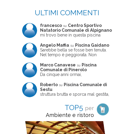
ULTIMI COMMENTI
francesco
Centro Sportivo
su
Natatorio Comunale di Alpignano
mi trovo bene in questa piscina
Angelo Maffia
Piscina Gaidano
su
Sarebbe bella se fosse ben tenuta.
Nel tempo è peggiorata. Non
sempre ben frequentata, un tizio che
ne usciva insieme a me non ha
Marco Canavese
Piscina
su
ritrovato le sue scarpe! Peccato
Comunale di Pinerolo
perché potrebbe essere un'ottima
Da cinque anni ormai,
struttura, ma è trascurata e
costantemente, ogni sabato
frequentata non magnificamente
pomeriggio trascorro cinque-sei ore
Roberto
Piscina Comunale di
su
in questa magnifica piscina con i miei
Sestu
due figli che sono letteralmente
struttura brutta e sporca mal gestita,
cresciuti in acqua (Mounir ora ha 10
personalei ncompetente e davvero
anni e Leila 6): un po' in vasca
poco professionale. la sconsiglio a
TOP5
per
piccola, un po' in vasca grande, negli
tutti coloro che amano le cose fatte
spazi riservati al nuoto libero,
seriamente poiché é tutto
Ambiente e ristoro
giochiamo, nuotiamo e facciamo
improvvisato
apnea insieme (sono stato assistente
bagnanti ed istruttore di nuoto in
gioventù, ora lo faccio per loro