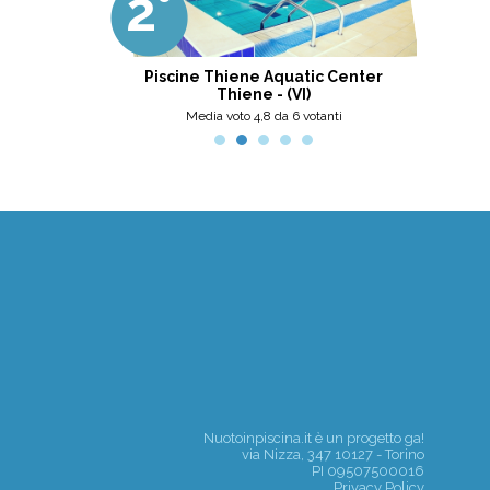
2°
3
professionalità, umanità e cortesia.
Ottima scelta, nel pinerolese il
meglio, secondo me.
tini
Piscine Thiene Aquatic Center
Thiene - (VI)
nti
Media voto 4,8 da 6 votanti
Nuotoinpiscina.it è un progetto
ga!
via Nizza, 347 10127 - Torino
PI 09507500016
Privacy Policy