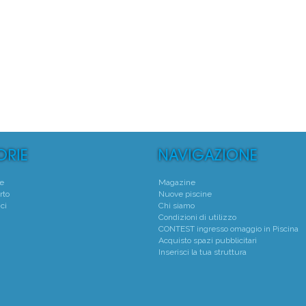
°
1°
 Natatorio Montecchio Maggiore
Centro Natatorio San
Montecchio Maggiore - (VI)
Verona - (VR)
Media voto 4,8 da 19 votanti
Media voto 5,0 da 6 vota
te
Magazine
rto
Nuove piscine
ci
Chi siamo
Condizioni di utilizzo
CONTEST ingresso omaggio in Piscina
Acquisto spazi pubblicitari
Inserisci la tua struttura