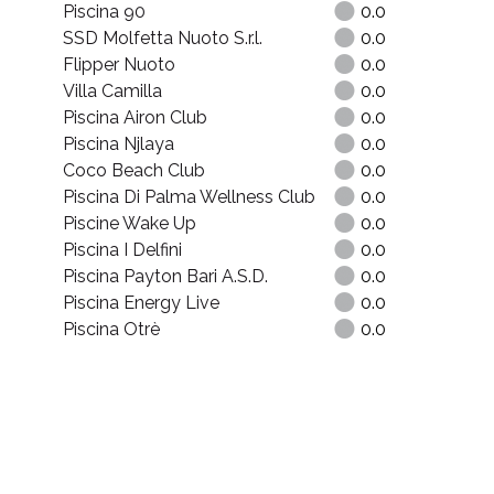
Piscina 90
0.0
SSD Molfetta Nuoto S.r.l.
0.0
Flipper Nuoto
0.0
Villa Camilla
0.0
Piscina Airon Club
0.0
Piscina Njlaya
0.0
Coco Beach Club
0.0
Piscina Di Palma Wellness Club
0.0
Piscine Wake Up
0.0
Piscina I Delfini
0.0
Piscina Payton Bari A.S.D.
0.0
Piscina Energy Live
0.0
Piscina Otrè
0.0