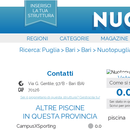
REGIONI
CATEGORIE
MAGAZINE
Ricerca:
Puglia
>
Bari
>
Bari
>
Nuotopugli
Contatti
Vot
Come si s
Medi
Via G. Gentile, 97/B
-
Bari
(
BA
)
0.
70126
Sei il proprietario di questa struttura? Gestiscila tu!
Sei stato in 
ALTRE PISCINE
Scrivi per pr
IN QUESTA PROVINCIA
piscina
CampusXSporting
0.0