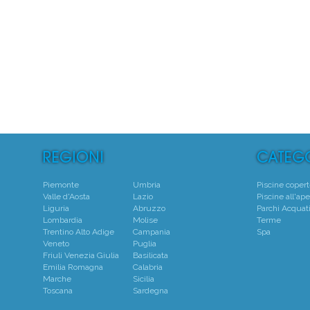
5
Centro
Piemonte
Umbria
Piscine coper
Valle d'Aosta
Lazio
Piscine all'ape
Liguria
Abruzzo
Parchi Acquati
Lombardia
Molise
Terme
Trentino Alto Adige
Campania
Spa
Veneto
Puglia
Friuli Venezia Giulia
Basilicata
Emilia Romagna
Calabria
Marche
Sicilia
Toscana
Sardegna