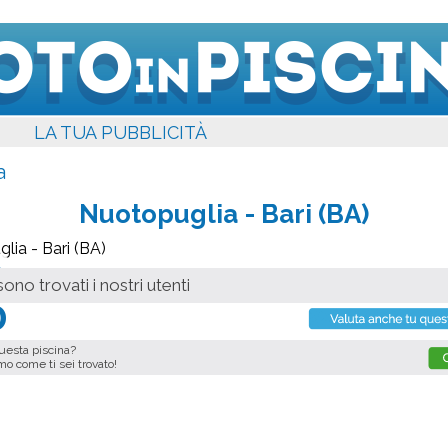
LA TUA PUBBLICITÀ
a
Nuotopuglia
- Bari (BA)
o
ono trovati i nostri utenti
o
0
questa piscina?
imo come ti sei trovato!