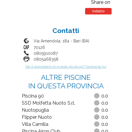
Share on
Contatti
Via Amendola, 184
-
Bari
(
BA
)
70126
0805910087
0805468358
Sei il proprietario di questa struttura? Gestiscila tu!
ALTRE PISCINE
IN QUESTA PROVINCIA
Piscina 90
0.0
SSD Molfetta Nuoto S.r.l.
0.0
Nuotopuglia
0.0
Flipper Nuoto
0.0
Villa Camilla
0.0
Piscina Airon Club
0.0