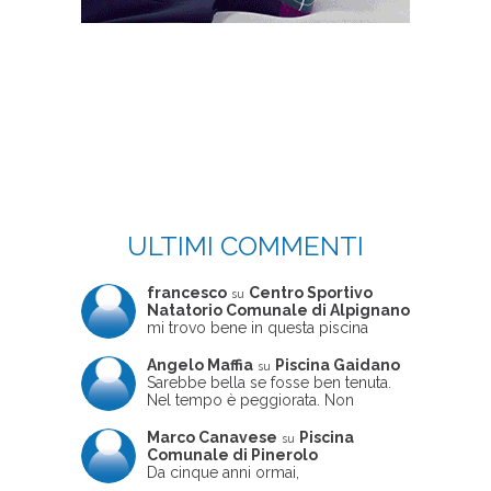
ULTIMI COMMENTI
francesco
Centro Sportivo
su
Natatorio Comunale di Alpignano
mi trovo bene in questa piscina
Angelo Maffia
Piscina Gaidano
su
Sarebbe bella se fosse ben tenuta.
Nel tempo è peggiorata. Non
sempre ben frequentata, un tizio che
ne usciva insieme a me non ha
Marco Canavese
Piscina
su
ritrovato le sue scarpe! Peccato
Comunale di Pinerolo
perché potrebbe essere un'ottima
Da cinque anni ormai,
struttura, ma è trascurata e
costantemente, ogni sabato