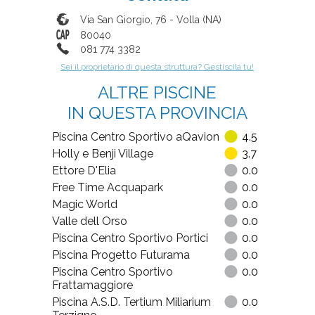
Via San Giorgio, 76
-
Volla
(
NA
)
80040
081 774 3382
Sei il proprietario di questa struttura? Gestiscila tu!
ALTRE PISCINE
IN QUESTA PROVINCIA
Piscina Centro Sportivo aQavion
4.5
Holly e Benji Village
3.7
Ettore D'Elia
0.0
Free Time Acquapark
0.0
Magic World
0.0
Valle dell Orso
0.0
Piscina Centro Sportivo Portici
0.0
Piscina Progetto Futurama
0.0
Piscina Centro Sportivo
0.0
Frattamaggiore
Piscina A.S.D. Tertium Miliarium
0.0