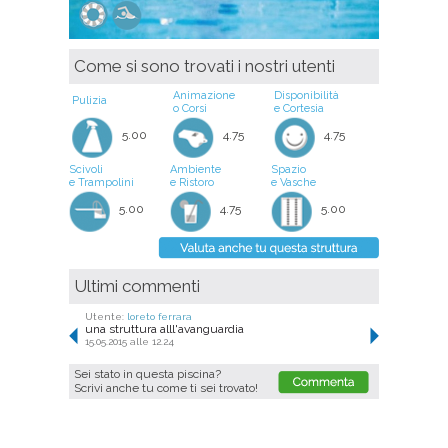
Come si sono trovati i nostri utenti
Animazione
Disponibilità
Pulizia
o Corsi
e Cortesia
5.00
4.75
4.75
Scivoli
Ambiente
Spazio
e Trampolini
e Ristoro
e Vasche
5.00
4.75
5.00
Ultimi commenti
Utente:
loreto ferrara
una struttura alll'avanguardia
15.05.2015 alle 12.24
Sei stato in questa piscina?
Scrivi anche tu come ti sei trovato!