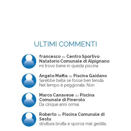
ULTIMI COMMENTI
francesco
Centro Sportivo
su
Natatorio Comunale di Alpignano
mi trovo bene in questa piscina
Angelo Maffia
Piscina Gaidano
su
Sarebbe bella se fosse ben tenuta.
Nel tempo è peggiorata. Non
sempre ben frequentata, un tizio che
ne usciva insieme a me non ha
Marco Canavese
Piscina
su
ritrovato le sue scarpe! Peccato
Comunale di Pinerolo
perché potrebbe essere un'ottima
Da cinque anni ormai,
struttura, ma è trascurata e
costantemente, ogni sabato
frequentata non magnificamente
pomeriggio trascorro cinque-sei ore
Roberto
Piscina Comunale di
su
in questa magnifica piscina con i miei
Sestu
due figli che sono letteralmente
struttura brutta e sporca mal gestita,
cresciuti in acqua (Mounir ora ha 10
personalei ncompetente e davvero