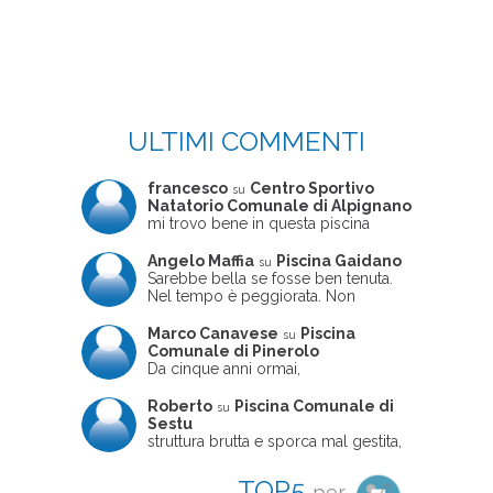
ULTIMI COMMENTI
francesco
Centro Sportivo
su
Natatorio Comunale di Alpignano
mi trovo bene in questa piscina
Angelo Maffia
Piscina Gaidano
su
Sarebbe bella se fosse ben tenuta.
Nel tempo è peggiorata. Non
sempre ben frequentata, un tizio che
ne usciva insieme a me non ha
Marco Canavese
Piscina
su
ritrovato le sue scarpe! Peccato
Comunale di Pinerolo
perché potrebbe essere un'ottima
Da cinque anni ormai,
struttura, ma è trascurata e
costantemente, ogni sabato
frequentata non magnificamente
pomeriggio trascorro cinque-sei ore
Roberto
Piscina Comunale di
su
in questa magnifica piscina con i miei
Sestu
due figli che sono letteralmente
struttura brutta e sporca mal gestita,
cresciuti in acqua (Mounir ora ha 10
personalei ncompetente e davvero
anni e Leila 6): un po' in vasca
poco professionale. la sconsiglio a
TOP5
per
piccola, un po' in vasca grande, negli