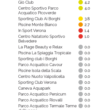
Giò Club
4.2
Centro Sportivo Parco
4.0
Acquatico Picoverde
Sporting Club Ai Borghi
3.8
Piscine Monte Bianco
2.7
In Sport Verona
1.4
Centro Natatorio Sportivo
1.0
Belvedere
La Plage Beauty e Relax
0.0
Piscina La Spiaggia Tropicale
0.0
Sporting club i Borghi
0.0
Parco Acquatico Cavour
0.0
Piscine Isola della Scala
0.0
Centro Nuoto Valpolicella
0.0
Sporting Club Verona
0.0
Caneva Aquapark
0.0
Parco Acquatico Persicum
0.0
Parco Acquatico Riovalli
0.0
Parco Acquatico Termale Terme
0.0