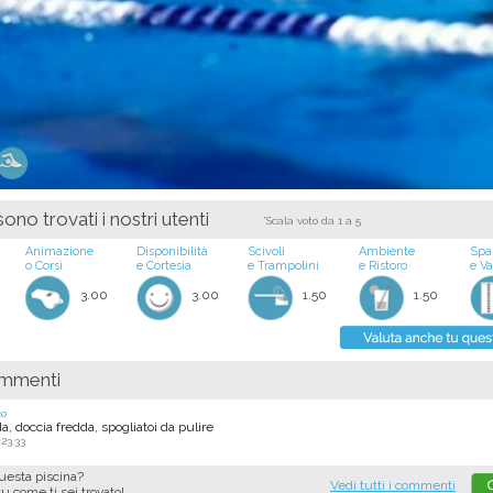
ono trovati i nostri utenti
*Scala voto da 1 a 5
Animazione
Disponibilità
Scivoli
Ambiente
Spa
o Corsi
e Cortesia
e Trampolini
e Ristoro
e V
3.00
3.00
1.50
1.50
ommenti
co
, doccia fredda, spogliatoi da pulire
 23.33
questa piscina?
Vedi tutti i commenti
tu come ti sei trovato!