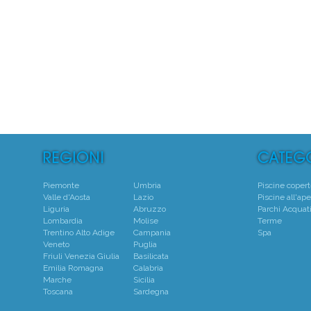
5
Centro
Piemonte
Umbria
Piscine coper
Valle d'Aosta
Lazio
Piscine all'ape
Liguria
Abruzzo
Parchi Acquati
Lombardia
Molise
Terme
Trentino Alto Adige
Campania
Spa
Veneto
Puglia
Friuli Venezia Giulia
Basilicata
Emilia Romagna
Calabria
Marche
Sicilia
Toscana
Sardegna