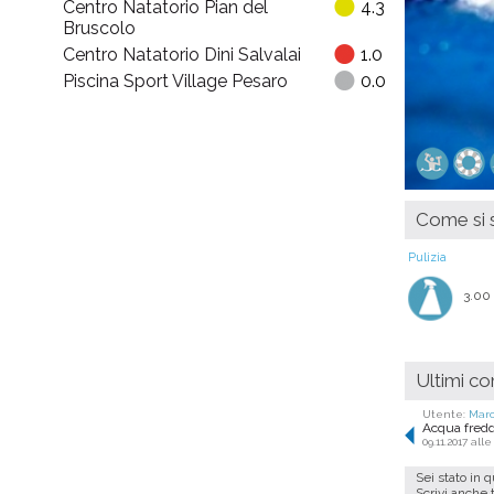
Centro Natatorio Pian del
4.3
Bruscolo
Centro Natatorio Dini Salvalai
1.0
Piscina Sport Village Pesaro
0.0
Come si s
Pulizia
3.00
Ultimi c
Utente:
Mar
Acqua fredda
09.11.2017 alle
Sei stato in 
Scrivi anche 