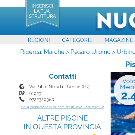
REGIONI
CATEGORIE
MAGAZINE
Ricerca:
Marche
>
Pesaro Urbino
>
Urbin
Pi
Contatti
Vot
Medi
Via Pablo Neruda
-
Urbino
(
PU
)
2.
61029
0722320380
Sei il proprietario di questa struttura? Gestiscila tu!
ALTRE PISCINE
IN QUESTA PROVINCIA