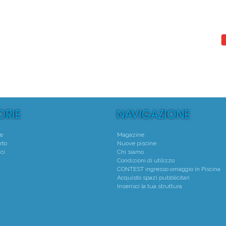
°
1°
 Natatorio Montecchio Maggiore
Centro Natatorio San
Montecchio Maggiore - (VI)
Verona - (VR)
Media voto 4,7 da 19 votanti
Media voto 5,0 da 6 vota
te
Magazine
rto
Nuove piscine
ci
Chi siamo
Condizioni di utilizzo
CONTEST ingresso omaggio in Piscina
Acquisto spazi pubblicitari
Inserisci la tua struttura