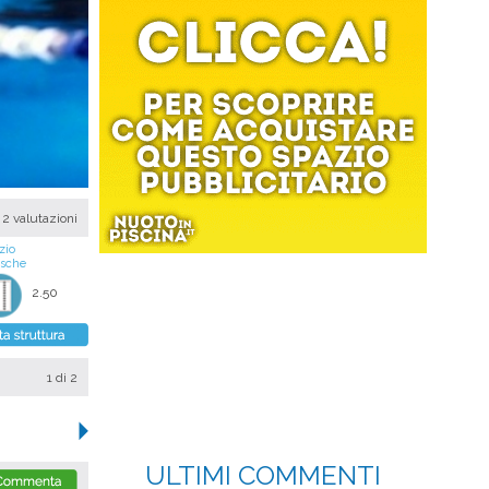
2 valutazioni
zio
asche
2.50
1
di 2
ULTIMI COMMENTI