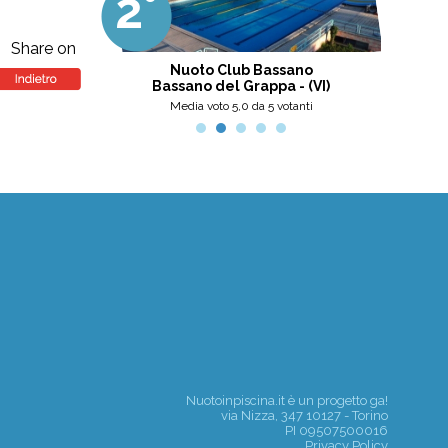
2°
3
professionalità, umanità e cortesia.
Ottima scelta, nel pinerolese il
meglio, secondo me.
Share on
tini
Nuoto Club Bassano
Pis
Bassano del Grappa - (VI)
nti
Media voto 5,0 da 5 votanti
Nuotoinpiscina.it è un progetto
ga!
via Nizza, 347 10127 - Torino
PI 09507500016
Privacy Policy