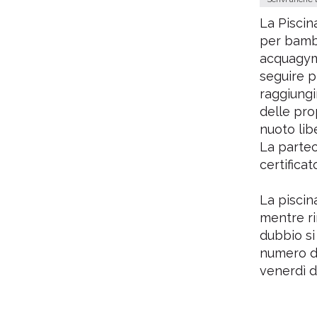
La Piscin
per bambin
acquagym 
seguire p
raggiungi
delle pro
nuoto lib
La partec
certifica
La piscina
mentre ri
dubbio si
numero di
venerdì d