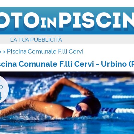
LA TUA PUBBLICITÀ
o
>
Piscina Comunale F.lli Cervi
scina Comunale F.lli Cervi
- Urbino (
o
o
4