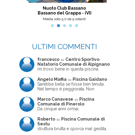
i
Nuoto Club Bassano
Piscina
Bassano del Grappa - (VI)
Media voto 5,0 da 5 votanti
M
ULTIMI COMMENTI
francesco
Centro Sportivo
su
Natatorio Comunale di Alpignano
mi trovo bene in questa piscina
Angelo Maffia
Piscina Gaidano
su
Sarebbe bella se fosse ben tenuta.
Nel tempo è peggiorata. Non
sempre ben frequentata, un tizio che
ne usciva insieme a me non ha
Marco Canavese
Piscina
su
ritrovato le sue scarpe! Peccato
Comunale di Pinerolo
perché potrebbe essere un'ottima
Da cinque anni ormai,
struttura, ma è trascurata e
costantemente, ogni sabato
frequentata non magnificamente
pomeriggio trascorro cinque-sei ore
Roberto
Piscina Comunale di
su
in questa magnifica piscina con i miei
Sestu
due figli che sono letteralmente
struttura brutta e sporca mal gestita,
cresciuti in acqua (Mounir ora ha 10
personalei ncompetente e davvero