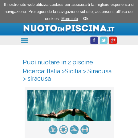
Nuoto in piscina
Il nostro sito web utilizza cookies per assicurarti la migliore esperienza di
navigazione. Proseguendo la navigazione sul sito, acconsenti all'uso dei
cookies
More info
Ok
Puoi nuotare in 2 piscine
Ricerca:
Italia
>
Sicilia
>
Siracusa
>
siracusa