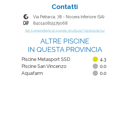
Contatti
Via Petrarca, 78
-
Nocera Inferiore
(
SA
)
840140815179068
Sei il proprietario di questa struttura? Gestiscila tu!
ALTRE PISCINE
IN QUESTA PROVINCIA
Piscine Metasport SSD
4.3
Piscine San Vincenzo
0.0
Aquafarm
0.0