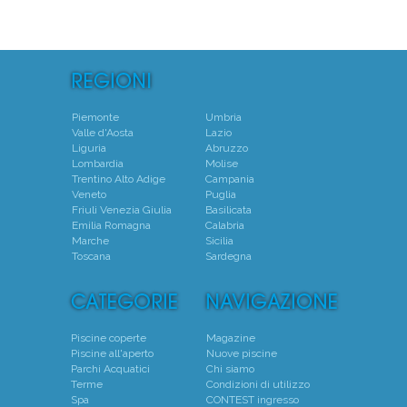
Piemonte
Umbria
Valle d'Aosta
Lazio
Liguria
Abruzzo
Lombardia
Molise
Trentino Alto Adige
Campania
Veneto
Puglia
Friuli Venezia Giulia
Basilicata
Emilia Romagna
Calabria
Marche
Sicilia
Toscana
Sardegna
Piscine coperte
Magazine
Piscine all'aperto
Nuove piscine
Parchi Acquatici
Chi siamo
Terme
Condizioni di utilizzo
Spa
CONTEST ingresso