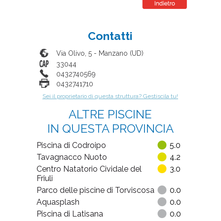
Contatti
Via Olivo, 5
-
Manzano
(
UD
)
33044
0432740569
0432741710
Sei il proprietario di questa struttura? Gestiscila tu!
ALTRE PISCINE
IN QUESTA PROVINCIA
Piscina di Codroipo
5.0
Tavagnacco Nuoto
4.2
Centro Natatorio Cividale del
3.0
Friuli
Parco delle piscine di Torviscosa
0.0
Aquasplash
0.0
Piscina di Latisana
0.0