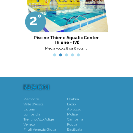
come papà). Si tratta di una struttura
molto accogliente, pulita, bella,
gestita da personale di grande
2°
3°
professionalità, umanità e cortesia.
Ottima scelta, nel pinerolese il
meglio, secondo me.
ni
Piscine Thiene Aquatic Center
Thiene - (VI)
Media voto 4,8 da 6 votanti
Piemonte
Umbria
Valle d'Aosta
Lazio
Liguria
Abruzzo
Lombardia
Molise
Trentino Alto Adige
Campania
Veneto
Puglia
Friuli Venezia Giulia
Basilicata