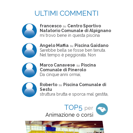
ULTIMI COMMENTI
francesco
Centro Sportivo
su
Natatorio Comunale di Alpignano
mi trovo bene in questa piscina
Angelo Maffia
Piscina Gaidano
su
Sarebbe bella se fosse ben tenuta.
Nel tempo è peggiorata. Non
sempre ben frequentata, un tizio che
ne usciva insieme a me non ha
Marco Canavese
Piscina
su
ritrovato le sue scarpe! Peccato
Comunale di Pinerolo
perché potrebbe essere un'ottima
Da cinque anni ormai,
struttura, ma è trascurata e
costantemente, ogni sabato
frequentata non magnificamente
pomeriggio trascorro cinque-sei ore
Roberto
Piscina Comunale di
su
in questa magnifica piscina con i miei
Sestu
due figli che sono letteralmente
struttura brutta e sporca mal gestita,
cresciuti in acqua (Mounir ora ha 10
personalei ncompetente e davvero
anni e Leila 6): un po' in vasca
poco professionale. la sconsiglio a
TOP5
per
piccola, un po' in vasca grande, negli
tutti coloro che amano le cose fatte
spazi riservati al nuoto libero,
seriamente poiché é tutto
Animazione o corsi
giochiamo, nuotiamo e facciamo
improvvisato
apnea insieme (sono stato assistente
bagnanti ed istruttore di nuoto in
gioventù, ora lo faccio per loro