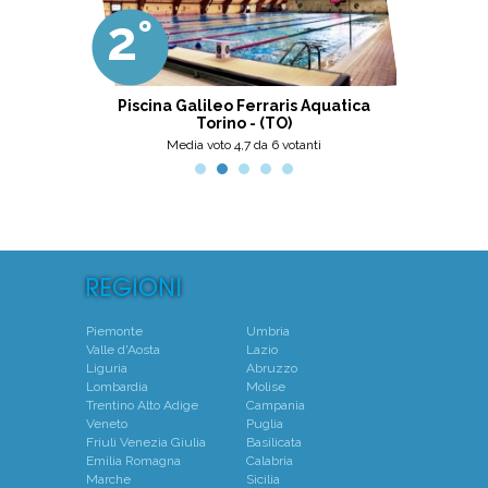
gestita da personale di grande
2°
3°
professionalità, umanità e cortesia.
Ottima scelta, nel pinerolese il
meglio, secondo me.
ni
Piscina Galileo Ferraris Aquatica
Centro N
Torino - (TO)
Mo
Media voto 4,7 da 6 votanti
Piemonte
Umbria
Valle d'Aosta
Lazio
Liguria
Abruzzo
Lombardia
Molise
Trentino Alto Adige
Campania
Veneto
Puglia
Friuli Venezia Giulia
Basilicata
Emilia Romagna
Calabria
Marche
Sicilia