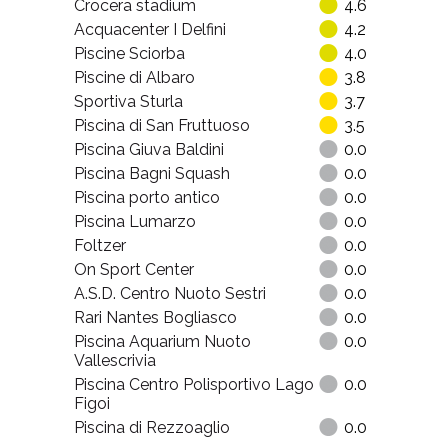
Crocera stadium
4.6
Acquacenter I Delfini
4.2
Piscine Sciorba
4.0
Piscine di Albaro
3.8
Sportiva Sturla
3.7
Piscina di San Fruttuoso
3.5
Piscina Giuva Baldini
0.0
Piscina Bagni Squash
0.0
Piscina porto antico
0.0
Piscina Lumarzo
0.0
Foltzer
0.0
On Sport Center
0.0
A.S.D. Centro Nuoto Sestri
0.0
Rari Nantes Bogliasco
0.0
Piscina Aquarium Nuoto
0.0
Vallescrivia
Piscina Centro Polisportivo Lago
0.0
Figoi
Piscina di Rezzoaglio
0.0