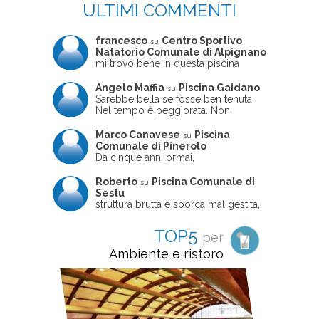
ULTIMI COMMENTI
francesco
Centro Sportivo
su
Natatorio Comunale di Alpignano
mi trovo bene in questa piscina
Angelo Maffia
Piscina Gaidano
su
Sarebbe bella se fosse ben tenuta.
Nel tempo è peggiorata. Non
sempre ben frequentata, un tizio che
ne usciva insieme a me non ha
Marco Canavese
Piscina
su
ritrovato le sue scarpe! Peccato
Comunale di Pinerolo
perché potrebbe essere un'ottima
Da cinque anni ormai,
struttura, ma è trascurata e
costantemente, ogni sabato
frequentata non magnificamente
pomeriggio trascorro cinque-sei ore
Roberto
Piscina Comunale di
su
in questa magnifica piscina con i miei
Sestu
due figli che sono letteralmente
struttura brutta e sporca mal gestita,
cresciuti in acqua (Mounir ora ha 10
personalei ncompetente e davvero
anni e Leila 6): un po' in vasca
poco professionale. la sconsiglio a
TOP5
per
piccola, un po' in vasca grande, negli
tutti coloro che amano le cose fatte
spazi riservati al nuoto libero,
seriamente poiché é tutto
Ambiente e ristoro
giochiamo, nuotiamo e facciamo
improvvisato
apnea insieme (sono stato assistente
bagnanti ed istruttore di nuoto in
gioventù, ora lo faccio per loro
come papà). Si tratta di una struttura
molto accogliente, pulita, bella,