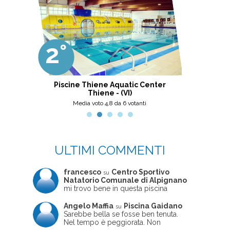
2°
3°
i
Piscine Thiene Aquatic Center
Thiene - (VI)
Media voto 4,8 da 6 votanti
M
ULTIMI COMMENTI
francesco
Centro Sportivo
su
Natatorio Comunale di Alpignano
mi trovo bene in questa piscina
Angelo Maffia
Piscina Gaidano
su
Sarebbe bella se fosse ben tenuta.
Nel tempo è peggiorata. Non