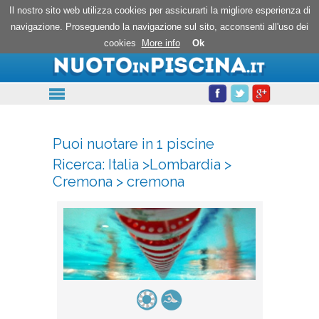
Nuoto in piscina
Il nostro sito web utilizza cookies per assicurarti la migliore esperienza di
navigazione. Proseguendo la navigazione sul sito, acconsenti all'uso dei
cookies
More info
Ok
Puoi nuotare in 1 piscine
Ricerca:
Italia
>
Lombardia
>
Cremona
>
cremona