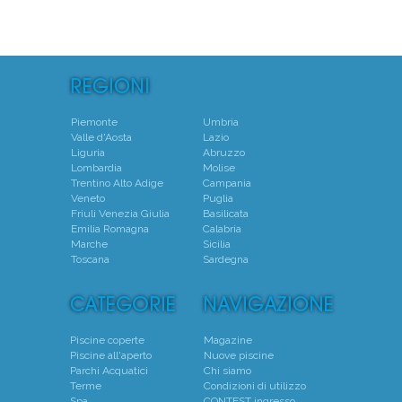
Piemonte
Umbria
Valle d'Aosta
Lazio
Liguria
Abruzzo
Lombardia
Molise
Trentino Alto Adige
Campania
Veneto
Puglia
Friuli Venezia Giulia
Basilicata
Emilia Romagna
Calabria
Marche
Sicilia
Toscana
Sardegna
Piscine coperte
Magazine
Piscine all'aperto
Nuove piscine
Parchi Acquatici
Chi siamo
Terme
Condizioni di utilizzo
Spa
CONTEST ingresso