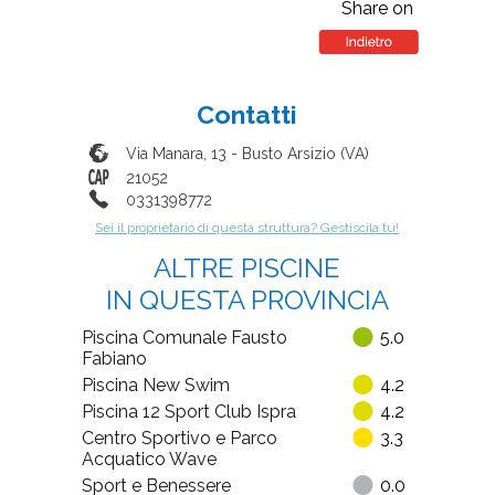
Share on
Contatti
Via Manara, 13
-
Busto Arsizio
(
VA
)
21052
0331398772
Sei il proprietario di questa struttura? Gestiscila tu!
ALTRE PISCINE
IN QUESTA PROVINCIA
Piscina Comunale Fausto
5.0
Fabiano
Piscina New Swim
4.2
Piscina 12 Sport Club Ispra
4.2
Centro Sportivo e Parco
3.3
Acquatico Wave
Sport e Benessere
0.0