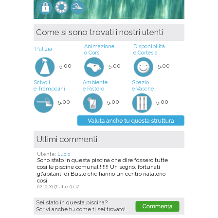
Come si sono trovati i nostri utenti
Animazione
Disponibilità
Pulizia
o Corsi
e Cortesia
5.00
5.00
5.00
Scivoli
Ambiente
Spazio
e Trampolini
e Ristoro
e Vasche
5.00
5.00
5.00
Ultimi commenti
Utente:
Lucio
Sono stato in questa piscina che dire fossero tutte
così le piscine comunali!!!!!! Un sogno, fortunati
gl'abitanti di Busto che hanno un centro natatorio
cosi
02.10.2017 alle 01.12
Sei stato in questa piscina?
Scrivi anche tu come ti sei trovato!