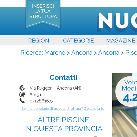
REGIONI
CATEGORIE
MAGAZINE
Ricerca:
Marche
>
Ancona
>
Ancona
>
Pis
Contatti
Vot
Medi
Via Ruggeri
-
Ancona
(
AN
)
4.
60131
0712861673
Sei il proprietario di questa struttura? Gestiscila tu!
ALTRE PISCINE
IN QUESTA PROVINCIA