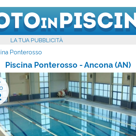
LA TUA PUBBLICITÀ
cina Ponterosso
Piscina Ponterosso
- Ancona (AN)
o
o
2