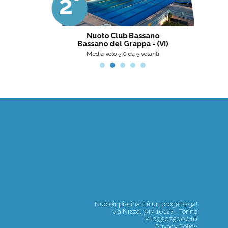
2°
3
professionalità, umanità e cortesia.
Ottima scelta, nel pinerolese il
meglio, secondo me.
tini
Nuoto Club Bassano
Pis
Bassano del Grappa - (VI)
nti
Media voto 5,0 da 5 votanti
Nuotoinpiscina.it è un progetto
ga!
via Nizza, 347 10127 - Torino
PI 09507500016
Privacy Policy