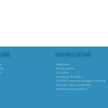
°
1°
 Natatorio Montecchio Maggiore
Centro Natatorio San
Montecchio Maggiore - (VI)
Verona - (VR)
Media voto 4,7 da 19 votanti
Media voto 5,0 da 6 vota
te
Magazine
rto
Nuove piscine
ci
Chi siamo
Condizioni di utilizzo
CONTEST ingresso omaggio in Piscina
Acquisto spazi pubblicitari
Inserisci la tua struttura