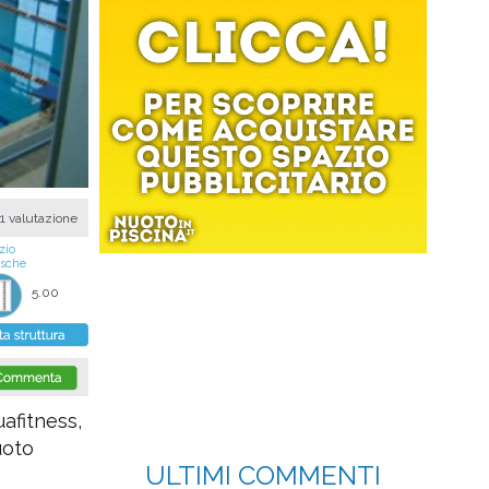
1 valutazione
zio
asche
5.00
uafitness,
uoto
ULTIMI COMMENTI