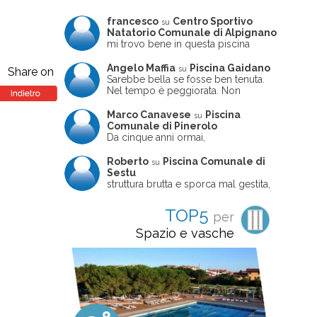
francesco
Centro Sportivo
su
Natatorio Comunale di Alpignano
mi trovo bene in questa piscina
Angelo Maffia
Piscina Gaidano
su
Share on
Sarebbe bella se fosse ben tenuta.
Nel tempo è peggiorata. Non
sempre ben frequentata, un tizio che
ne usciva insieme a me non ha
Marco Canavese
Piscina
su
ritrovato le sue scarpe! Peccato
Comunale di Pinerolo
perché potrebbe essere un'ottima
Da cinque anni ormai,
struttura, ma è trascurata e
costantemente, ogni sabato
frequentata non magnificamente
pomeriggio trascorro cinque-sei ore
Roberto
Piscina Comunale di
su
in questa magnifica piscina con i miei
Sestu
due figli che sono letteralmente
struttura brutta e sporca mal gestita,
cresciuti in acqua (Mounir ora ha 10
personalei ncompetente e davvero
anni e Leila 6): un po' in vasca
poco professionale. la sconsiglio a
TOP5
per
piccola, un po' in vasca grande, negli
tutti coloro che amano le cose fatte
spazi riservati al nuoto libero,
seriamente poiché é tutto
Spazio e vasche
giochiamo, nuotiamo e facciamo
improvvisato
apnea insieme (sono stato assistente
bagnanti ed istruttore di nuoto in
gioventù, ora lo faccio per loro
come papà). Si tratta di una struttura
molto accogliente, pulita, bella,
gestita da personale di grande