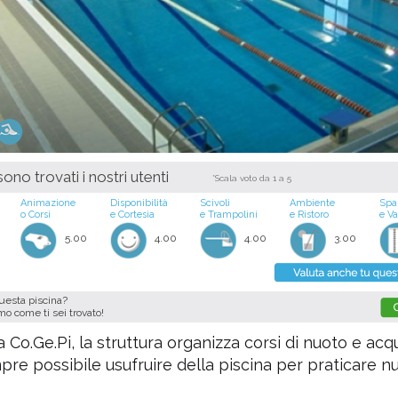
ono trovati i nostri utenti
*Scala voto da 1 a 5
Animazione
Disponibilità
Scivoli
Ambiente
Spa
o Corsi
e Cortesia
e Trampolini
e Ristoro
e V
5.00
4.00
4.00
3.00
questa piscina?
imo come ti sei trovato!
a Co.Ge.Pi, la struttura organizza corsi di nuoto e acq
re possibile usufruire della piscina per praticare n