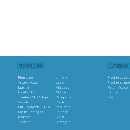
5
Centro
Piemonte
Umbria
Piscine coper
Valle d'Aosta
Lazio
Piscine all'ape
Liguria
Abruzzo
Parchi Acquati
Lombardia
Molise
Terme
Trentino Alto Adige
Campania
Spa
Veneto
Puglia
Friuli Venezia Giulia
Basilicata
Emilia Romagna
Calabria
Marche
Sicilia
Toscana
Sardegna