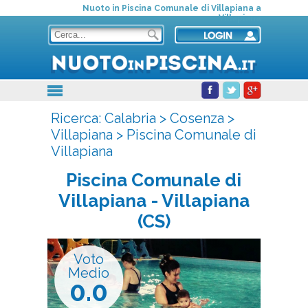
Nuoto in Piscina Comunale di Villapiana a
Villapiana
Ricerca:
Calabria
>
Cosenza
>
Villapiana
>
Piscina Comunale di
Villapiana
Piscina Comunale di
Villapiana
- Villapiana
(CS)
Voto
Medio
0.0