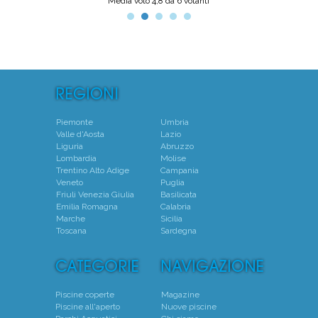
Media voto 4,8 da 6 votanti
Piemonte
Umbria
Valle d'Aosta
Lazio
Liguria
Abruzzo
Lombardia
Molise
Trentino Alto Adige
Campania
Veneto
Puglia
Friuli Venezia Giulia
Basilicata
Emilia Romagna
Calabria
Marche
Sicilia
Toscana
Sardegna
Piscine coperte
Magazine
Piscine all'aperto
Nuove piscine