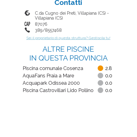
Contatti
C.da Cugno dei Preti, Villapiana (CS)
-
Villapiana
(
CS
)
87076
389/8557468
Sei il proprietario di questa struttura? Gestiscila tu!
ALTRE PISCINE
IN QUESTA PROVINCIA
Piscina comunale Cosenza
2.8
AquaFans Praia a Mare
0.0
Acquapark Odissea 2000
0.0
Piscina Castrovillari Lido Pollino
0.0