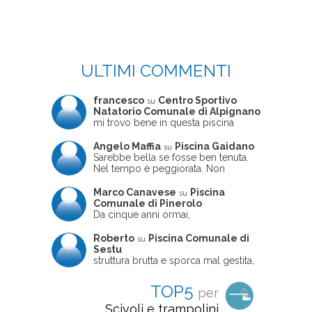
ULTIMI COMMENTI
francesco
Centro Sportivo
su
Natatorio Comunale di Alpignano
mi trovo bene in questa piscina
Angelo Maffia
Piscina Gaidano
su
Sarebbe bella se fosse ben tenuta.
Nel tempo è peggiorata. Non
sempre ben frequentata, un tizio che
ne usciva insieme a me non ha
Marco Canavese
Piscina
su
ritrovato le sue scarpe! Peccato
Comunale di Pinerolo
perché potrebbe essere un'ottima
Da cinque anni ormai,
struttura, ma è trascurata e
costantemente, ogni sabato
frequentata non magnificamente
pomeriggio trascorro cinque-sei ore
Roberto
Piscina Comunale di
su
in questa magnifica piscina con i miei
Sestu
due figli che sono letteralmente
struttura brutta e sporca mal gestita,
cresciuti in acqua (Mounir ora ha 10
personalei ncompetente e davvero
anni e Leila 6): un po' in vasca
poco professionale. la sconsiglio a
TOP5
per
piccola, un po' in vasca grande, negli
tutti coloro che amano le cose fatte
spazi riservati al nuoto libero,
seriamente poiché é tutto
Scivoli e trampolini