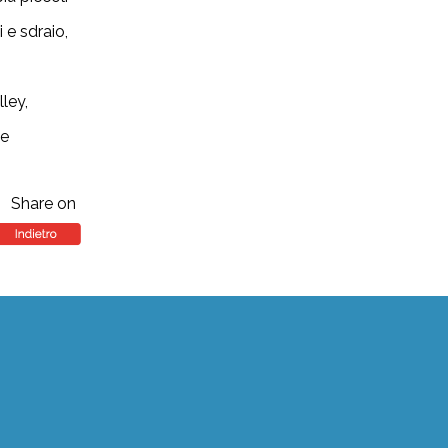
 e sdraio,
,
ley,
te
Share on