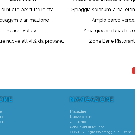
 di nuoto per tutte le età,
Spiaggia solarium, area lettini
quagym e animazione,
Ampio parco verde
Beach-volley,
Area giochi e beach-vol
tre nuove attività da provare...
Zona Bar e Ristoran
te
Magazine
rto
Nuove piscine
ci
Chi siamo
Condizioni di utilizzo
CONTEST ingresso omaggio in Piscina