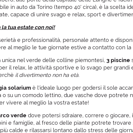
bile in auto da Torino (tempo 40' circa), è la scelta i
tate, capace di unire svago e relax, sport e divertiment
 la tua estate con noi!
serietà e professionalità, personale attento e dispon
ere al meglio le tue giornate estive a contatto con la 
a unica nel verde delle colline piemontesi,
3 piscine
s
r il relax, le attività sportive e lo svago per grandi 
perchè
il divertimento non ha età.
gia
solarium
è l'ideale luogo per godersi il sole acca
a o su un comodo lettino, due vasche dove potrete 
per vivere al meglio la vostra estate!
rco verde
dove potersi sdraiare, correre o giocare, 
ni e famiglie, al fresco delle piante potrete trovare 
più calde e rilassarsi lontano dallo stress delle giorn