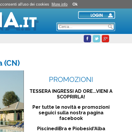
Nuoto in Piscina Acqua e Company a Piobesi d'Alba
 acconsenti all'uso dei cookies
More info
Ok
a (CN)
PROMOZIONI
TESSERA INGRESSI AD ORE...VIENI A
SCOPRIRLA!
Per tutte le novità e promozioni
seguici sulla nostra pagina
facebook
PiscinediBra e Piobesid'Alba