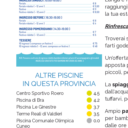
raggiungi
la tua es
Rinfresca
Troverai 
farti god
Un'offert
apposta pe
piccoli, 
ALTRE PISCINE
IN QUESTA PROVINCIA
La
spiag
dall'acqu
Centro Sportivo Roero
4.5
tuffarvi, 
Piscina di Bra
4.2
Piscina Le Ginestre
3.7
Ampio
pa
Terme Reali di Valdieri
3.5
per bambi
Piscina Comunale Olimpica
0.0
dalle ore 
Cuneo