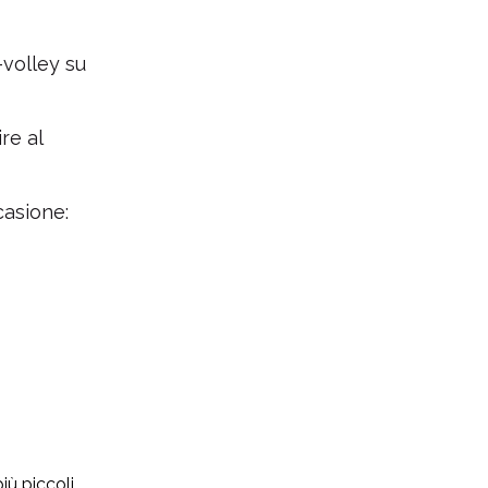
-volley su
re al
casione:
iù piccoli