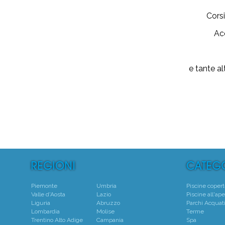
Corsi
Ac
e tante al
Piemonte
Umbria
Piscine coper
Valle d'Aosta
Lazio
Piscine all'ape
Liguria
Abruzzo
Parchi Acquati
Lombardia
Molise
Terme
Trentino Alto Adige
Campania
Spa