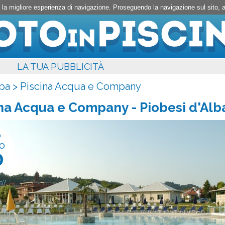
rti la migliore esperienza di navigazione. Proseguendo la navigazione sul sito,
LA TUA PUBBLICITÀ
lba
>
Piscina Acqua e Company
ina Acqua e Company
- Piobesi d'Alb
o
o
0
a?