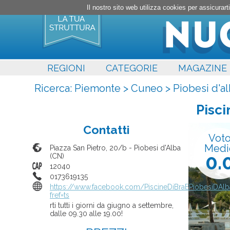
Il nostro sito web utilizza cookies per assicura
REGIONI
CATEGORIE
MAGAZINE
Ricerca:
Piemonte
>
Cuneo
>
Piobesi d'a
Pisc
Contatti
Vot
Medi
Piazza San Pietro, 20/b
-
Piobesi d'Alba
0.
(
CN
)
12040
0173619135
https://www.facebook.com/PiscineDiBraEPiobesiDAlb
fref=ts
rti tutti i giorni da giugno a settembre,
dalle 09.30 alle 19.00!