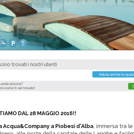
ono trovati i nostri utenti
questa piscina?
imo come ti sei trovato!
TIAMO DAL 28 MAGGIO 2016!!
a Acqua&Company a Piobesi d'Alba
, immersa tra le 
oero, alle porte della capitale delle Langhe e facil