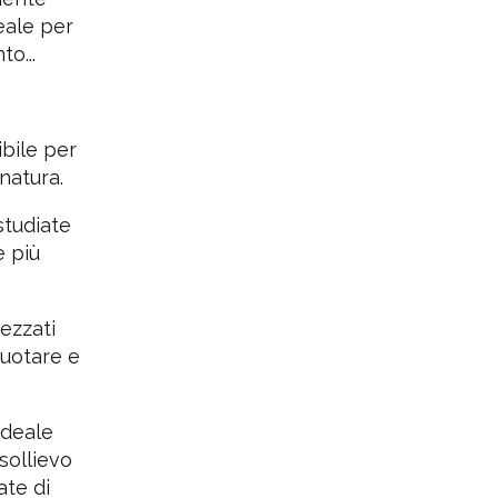
deale per
o...
ibile per
natura.
tudiate
e più
rezzati
nuotare e
ideale
sollievo
ate di