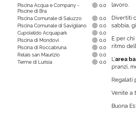
lavoro.
Piscina Acqua e Company -
0.0
Piscine di Bra
Divertiti
Piscina Comunale di Saluzzo
0.0
sabbia, gi
Piscina Comunale di Savigliano
0.0
Cupolelido Acquapark
0.0
E per chi
Piscina di Mondovi
0.0
ritmo del
Piscina di Roccabruna
0.0
Relais san Maurizio
0.0
L'
area ba
Terme di Lurisia
0.0
pranzi, m
Regalati 
Venite a t
Buona Est