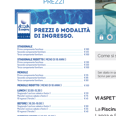
PREZZI
Come si s
Sei stato in 
Scrivi per pr
VI ASPET
La
Piscin
Langa e R