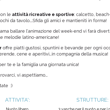
 con le
attività ricreative e sportive
: calcetto, beach
ochi da tavolo....Sfida gli amici e mantieniti in forma!
 ama ballare l'animazione del week-end vi farà diverti
le melodie latino-americane!
r
offre piatti gustosi, spuntini e bevande per ogni oc
erende, cene e aperitivi...in compagnia della musica!
per te e la famiglia una giornata unica!
rovarci, vi aspettiamo...
ate :)
ATTIVITA':
STRUTTURE:
Nuoto libero,
3 vasche per il nuoto e per i p