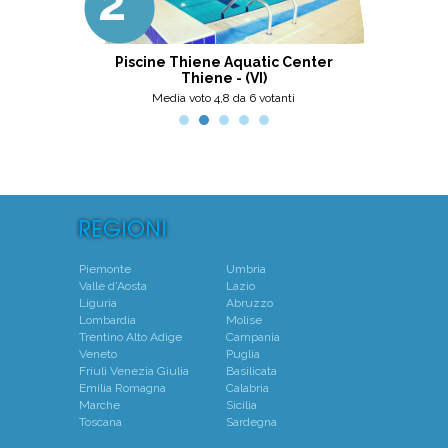
2°
3°
Ottima scelta, nel pinerolese il
meglio, secondo me.
ni
Piscine Thiene Aquatic Center
Thiene - (VI)
Media voto 4,8 da 6 votanti
Piemonte
Umbria
Valle d'Aosta
Lazio
Liguria
Abruzzo
Lombardia
Molise
Trentino Alto Adige
Campania
Veneto
Puglia
Friuli Venezia Giulia
Basilicata
Emilia Romagna
Calabria
Marche
Sicilia
Toscana
Sardegna