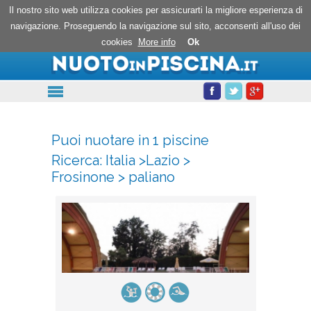
Nuoto in piscina
Il nostro sito web utilizza cookies per assicurarti la migliore esperienza di
navigazione. Proseguendo la navigazione sul sito, acconsenti all'uso dei
cookies
More info
Ok
Puoi nuotare in 1 piscine
Ricerca:
Italia
>
Lazio
>
Frosinone
>
paliano