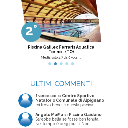
2°
3°
i
Piscina Galileo Ferraris Aquatica
Centro Na
Torino - (TO)
Mont
Media voto 4,7 da 6 votanti
M
ULTIMI COMMENTI
francesco
Centro Sportivo
su
Natatorio Comunale di Alpignano
mi trovo bene in questa piscina
Angelo Maffia
Piscina Gaidano
su
Sarebbe bella se fosse ben tenuta.
Nel tempo è peggiorata. Non