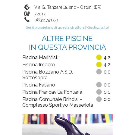
Via G. Tanzarella, snc
-
Ostuni
(
BR
)
72017
08311791731
Sei il proprietario di questa struttura? Gestiscila tu!
ALTRE PISCINE
IN QUESTA PROVINCIA
Piscina MariMisti
4.2
Piscina Impero
4.2
Piscina Bozzano A.S.D.
0.0
Sottosopra
Piscina Fasano
0.0
Piscina Francavilla Fontana
0.0
Piscina Comunale Brindisi -
0.0
Complesso Sportivo Masseriola