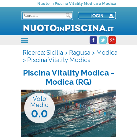
Nuoto in Piscina Vitality Modica a Modica
Ricerca:
Sicilia
>
Ragusa
>
Modica
>
Piscina Vitality Modica
Piscina Vitality Modica
-
Modica (RG)
Voto
Medio
0.0