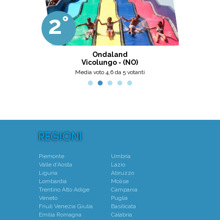
molto accogliente, pulita, bella,
gestita da personale di grande
2°
3°
professionalità, umanità e cortesia.
Ottima scelta, nel pinerolese il
meglio, secondo me.
ni
Ondaland
Centro N
Vicolungo - (NO)
Mo
Media voto 4,6 da 5 votanti
Piemonte
Umbria
Valle d'Aosta
Lazio
Liguria
Abruzzo
Lombardia
Molise
Trentino Alto Adige
Campania
Veneto
Puglia
Friuli Venezia Giulia
Basilicata
Emilia Romagna
Calabria