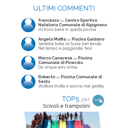
ULTIMI COMMENTI
francesco
Centro Sportivo
su
Natatorio Comunale di Alpignano
mi trovo bene in questa piscina
Angelo Maffia
Piscina Gaidano
su
Sarebbe bella se fosse ben tenuta.
Nel tempo è peggiorata. Non
sempre ben frequentata, un tizio che
ne usciva insieme a me non ha
Marco Canavese
Piscina
su
ritrovato le sue scarpe! Peccato
Comunale di Pinerolo
perché potrebbe essere un'ottima
Da cinque anni ormai,
struttura, ma è trascurata e
costantemente, ogni sabato
frequentata non magnificamente
pomeriggio trascorro cinque-sei ore
Roberto
Piscina Comunale di
su
in questa magnifica piscina con i miei
Sestu
due figli che sono letteralmente
struttura brutta e sporca mal gestita,
cresciuti in acqua (Mounir ora ha 10
personalei ncompetente e davvero
anni e Leila 6): un po' in vasca
poco professionale. la sconsiglio a
TOP5
per
piccola, un po' in vasca grande, negli
tutti coloro che amano le cose fatte
spazi riservati al nuoto libero,
seriamente poiché é tutto
Scivoli e trampolini
giochiamo, nuotiamo e facciamo
improvvisato
apnea insieme (sono stato assistente
bagnanti ed istruttore di nuoto in
gioventù, ora lo faccio per loro
come papà). Si tratta di una struttura