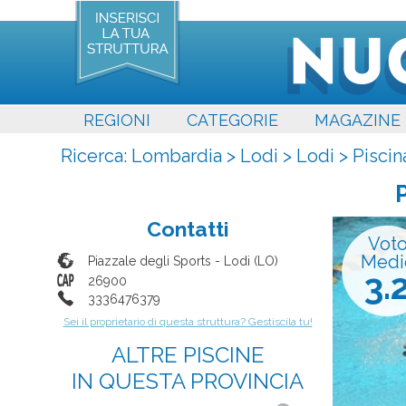
REGIONI
CATEGORIE
MAGAZINE
Ricerca:
Lombardia
>
Lodi
>
Lodi
>
Pisci
Contatti
Vot
Medi
Piazzale degli Sports
-
Lodi
(
LO
)
3.
26900
3336476379
Sei il proprietario di questa struttura? Gestiscila tu!
ALTRE PISCINE
IN QUESTA PROVINCIA