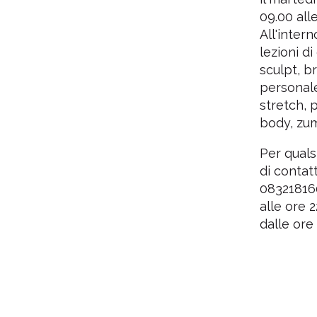
5
09.00 all
All'intern
Centro
lezioni di
sculpt, br
personale
stretch, 
body, zum
Per qualsi
di contat
083218160
alle ore 
dalle ore