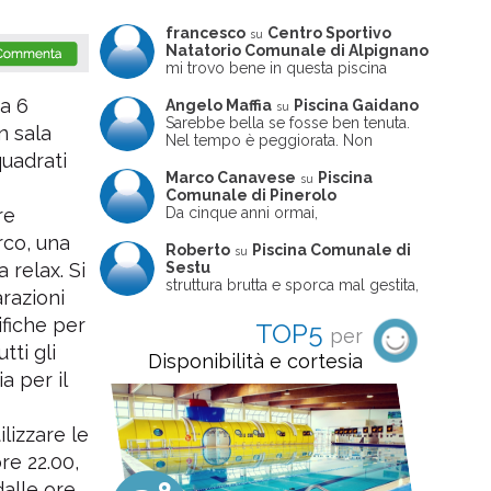
francesco
Centro Sportivo
su
Natatorio Comunale di Alpignano
mi trovo bene in questa piscina
a 6
Angelo Maffia
Piscina Gaidano
su
Sarebbe bella se fosse ben tenuta.
n sala
Nel tempo è peggiorata. Non
sempre ben frequentata, un tizio che
quadrati
ne usciva insieme a me non ha
Marco Canavese
Piscina
su
ritrovato le sue scarpe! Peccato
Comunale di Pinerolo
perché potrebbe essere un'ottima
Da cinque anni ormai,
re
struttura, ma è trascurata e
costantemente, ogni sabato
rco, una
frequentata non magnificamente
pomeriggio trascorro cinque-sei ore
Roberto
Piscina Comunale di
su
in questa magnifica piscina con i miei
Sestu
 relax. Si
due figli che sono letteralmente
struttura brutta e sporca mal gestita,
arazioni
cresciuti in acqua (Mounir ora ha 10
personalei ncompetente e davvero
anni e Leila 6): un po' in vasca
poco professionale. la sconsiglio a
fiche per
TOP5
per
piccola, un po' in vasca grande, negli
tutti coloro che amano le cose fatte
ti gli
spazi riservati al nuoto libero,
seriamente poiché é tutto
Disponibilità e cortesia
giochiamo, nuotiamo e facciamo
improvvisato
a per il
apnea insieme (sono stato assistente
bagnanti ed istruttore di nuoto in
gioventù, ora lo faccio per loro
lizzare le
come papà). Si tratta di una struttura
molto accogliente, pulita, bella,
ore 22.00,
gestita da personale di grande
dalle ore