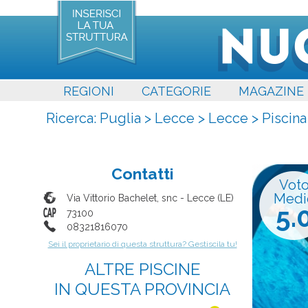
REGIONI
CATEGORIE
MAGAZINE
Ricerca:
Puglia
>
Lecce
>
Lecce
>
Piscin
Contatti
Vot
Medi
Via Vittorio Bachelet, snc
-
Lecce
(
LE
)
5.
73100
08321816070
Sei il proprietario di questa struttura? Gestiscila tu!
ALTRE PISCINE
IN QUESTA PROVINCIA