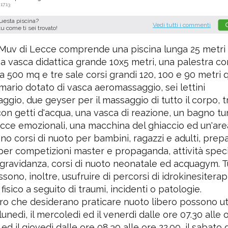
17.13
questa piscina?
Vedi tutti i commenti
tu come ti sei trovato!
 Muv di Lecce comprende una piscina lunga 25 metri 
na vasca didattica grande 10x5 metri, una palestra co
da 500 mq e tre sale corsi grandi 120, 100 e 90 metri 
mario dotato di vasca aeromassaggio, sei lettini
ggio, due geyser per il massaggio di tutto il corpo, t
on getti d'acqua, una vasca di reazione, un bagno tu
cce emozionali, una macchina del ghiaccio ed un'area
no corsi di nuoto per bambini, ragazzi e adulti, prep
per competizioni master e propaganda, attività speci
gravidanza, corsi di nuoto neonatale ed acquagym. Tut
sono, inoltre, usufruire di percorsi di idrokinesiterapi
fisico a seguito di traumi, incidenti o patologie.
oro che desiderano praticare nuoto libero possono uti
 lunedì, il mercoledì ed il venerdì dalle ore 07.30 alle 
 ed il giovedì dalle ore 08.30 alle ore 22.00, il sabato 