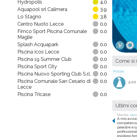
Hydropolis
4.0
Aquapool srl Calimera
3.9
Lo Stagno
3.8
Centro Nuoto Lecce
0.0
Fimco Sport Piscina Comunale
0.0
Maglie
Splash Acquapark
0.0
Piscina Icos Lecce
0.0
Piscina 19 Summer Club
0.0
Come si s
Piscina Sport City
0.0
Pulizia
Piscina Nuovo Sporting Club S.r.l.
0.0
Piscina Comunale San Cesario di
0.0
5.00
Lecce
Piscina Tricase
0.0
Ultimi c
Utente:
Vane
A mio avviso
competenza 
palestre e 
professional
esistono fo