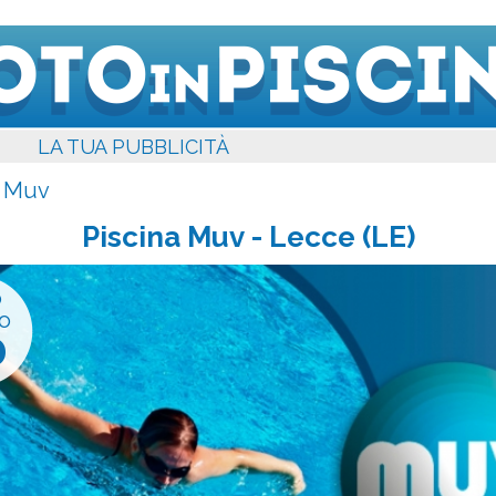
LA TUA PUBBLICITÀ
a Muv
Piscina Muv
- Lecce (LE)
o
o
0