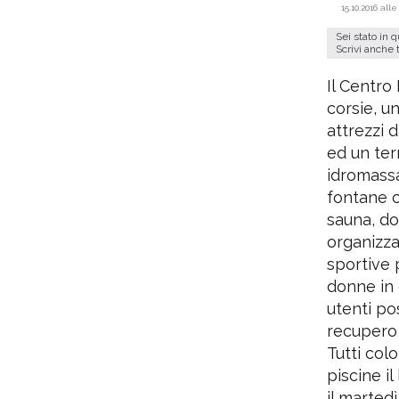
15.10.2016 alle 
Sei stato in 
Scrivi anche 
Il Centro
corsie, u
attrezzi 
ed un ter
idromassa
fontane c
sauna, do
organizza
sportive 
donne in 
utenti pos
recupero 
Tutti col
piscine il
il martedì