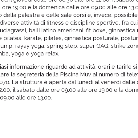
°
1°
e ore 19.00 e la domenica dalle ore 09.00 alle ore 13.0
o della palestra e delle sale corsi è, invece, possibil
 Natatorio Montecchio Maggiore
Centro Natatorio San
 diverse attività di fitness e discipline sportive, fra c
Montecchio Maggiore - (VI)
Verona - (VR)
uciagrassi, balli latino americani, fit boxe, ginnastica 
Media voto 4,8 da 19 votanti
Media voto 5,0 da 6 vota
 pilates, karate, pilates, ginnastica posturale, postur
pump, rayay yoga, spring step, super GAG, strike zone
ba, yoga e yoga relax.
asi informazione riguardo ad attività, orari e tariffe si
tare la segreteria della Piscina Muv al numero di tel
70. La struttura è aperta dal lunedì al venerdì dalle 
22.00, il sabato dalle ore 09.00 alle ore 19.00 e la do
 09.00 alle ore 13.00.