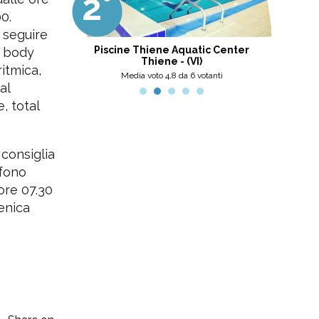
2°
3
professionalità, umanità e cortesia.
Ottima scelta, nel pinerolese il
0.
meglio, secondo me.
e seguire
tini
Piscine Thiene Aquatic Center
ui body
Thiene - (VI)
ritmica,
nti
Media voto 4,8 da 6 votanti
al
, total
 consiglia
efono
ore 07.30
menica