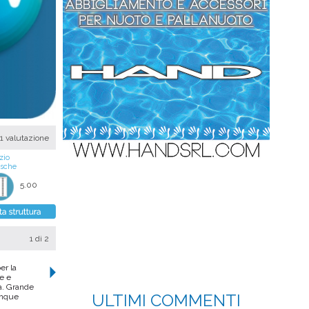
1 valutazione
zio
asche
5.00
1
di 2
er la
e e
a. Grande
ULTIMI COMMENTI
munque