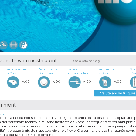
ono trovati i nostri utenti
*Scala voto da 1 a 5
Animazione
Disponibilità
Scivoli
Ambiente
Spa
o Corsi
e Cortesia
e Trampolini
e Ristoro
e V
5.00
5.00
5.00
5.00
ommenti
ssa
 il top a Lecce non solo per la pulizia degli ambienti e della piscina ma soprattutto p
del personale tecnico.Io mi sono trasferita da Roma, ho frequentato per anni piscin
qui mi sono trovata benissimo così come i miei bimbi che nuotano nella preagonistic
ità'! Il prezzo è giusto rispetto a ciò che offrono( C e termario e spa tra l altro)e co
rmule per famiglie molto convenienti.