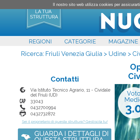
Il nostro sito web utilizza cookies per assicura
REGIONI
CATEGORIE
MAGAZINE
Ricerca:
Friuli Venezia Giulia
>
Udine
>
Ci
Op
Civ
Contatti
Via Istituto Tecnico Agrario, 11
-
Cividale
Vot
del Friuli
(
UD
)
Medi
33043
3.
0432700994
0432732872
Sei il proprietario di questa struttura? Gestiscila tu!