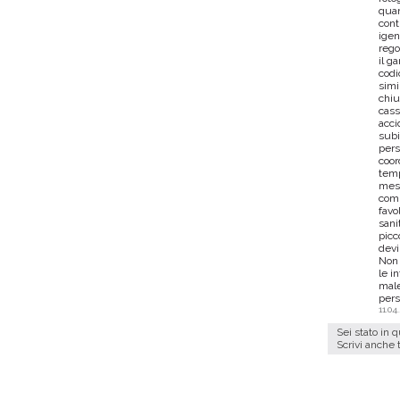
quan
cont
igen
rego
il g
codi
simi
chiu
cass
acci
subi
pers
coor
temp
mesi
comp
favo
sani
picc
5
devi
Non 
le i
male
pers
Centro
11.04
Sei stato in 
Scrivi anche 