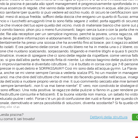
do la piscina è passata allo sport management è progressivamente sprofondata in
inua assenza di regole, che vanno dalla semplice convivenza in acqua, alle più c
ico sanitarie (per quanto si può vedere ad occhio nudo, di sicuro le certificazioni son
la): mesi di acqua fredda; soffioni della doccia che erogano un quarto di flusso; arma
ancio x i lucchetti arrugginiti (me lo sono fatta segare 2 volte); porta oggetti di sicure
ce che invece del tuo apre quello del vicino, rivoli di materiale bianco che sorre sul
l vomito bianco; phon più o meno funzionanti; bagni senza luce o con la porta che n
de; file alla reception per un semplice ingresso, perchè la povera, unica ragazza, olt
a deve gestire informazioni e abbonamenti; fili elettrici scoperti su cui mia figlia
dentalmente ha preso una scossa che ha avvertito fino al torace, poi il ragazzo addett
to isolati. E ora parliamo delle corsie: il nuoto libero ne ha in media una o 2 libere, c
one che nuotano scalciando, sorpassando, litigando e mentre litighi e quasi ti picchi,
dinatrice, invece di spiegare che ci sono delle regole da rispettare, come veniva fat
o, si gira dall'altra parte, facendo finta di niente. Lo stesso bagnino delle pulizie (c
 improvvisamente è diventato istruttore...) si è buttato in corsia con già 7-8 persone
resse in quel delirio e SORPASSAVA!!! Così mi sono data all'acqua gymn. La Flavia
la, anche se mi viene sempre l'ansia a vederla scalza (PS, ho un master in manage
tario), ma che dire dell'istruttore che mentre sto facendo giravolte nell'acqua, insegn
ola dell'asilo a nuotare proprio verso di me. Il suo commento seccato alle mie lament
°
1°
 sempre lamentarti...non ti va mai bene niente". E' vero, non condivido le strategie d
sono efficaci. Una nota positiva: le ragazze delle pulizie si fanno in 4 per rendere pr
nfrastrutture consunte e fatiscenti. E la buona volontà non manca, un sabato ho visto 
ducato pulire i vetri. Forse c'è un pò di confusione dei ruoli e forse è per questo ch
onale, demotivato e senza possibilità di soluzioni, diventa scostante? Si fa quello ch
 Natatorio Montecchio Maggiore
Centro Natatorio San
.2015 alle 17.41
Montecchio Maggiore - (VI)
Verona - (VR)
questa piscina?
Dettagli della struttura
Media voto 4,7 da 19 votanti
Media voto 5,0 da 6 vota
tu come ti sei trovato!