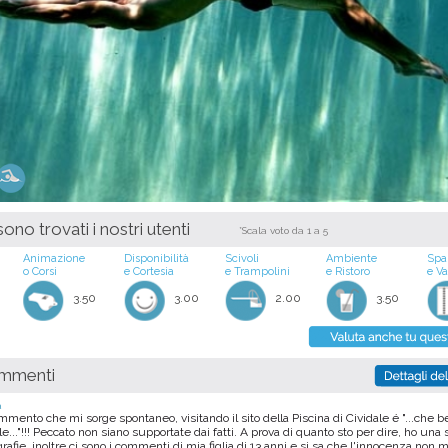
ono trovati i nostri utenti
*Scala voto da 1 a 5
Animazione
Disponibilità
Scivoli
Ambiente
Spa
o Corsi
e Cortesia
e Trampolini
e Ristoro
e V
3.50
3.00
2.00
3.50
ommenti
a
ommento che mi sorge spontaneo, visitando il sito della Piscina di Cividale é "...che b
le..."!!! Peccato non siano supportate dai fatti. A prova di quanto sto per dire, ho una 
grafie, inoltre ci sono i commenti di mia figlia di 13 anni e si sa che l'innocenza non 