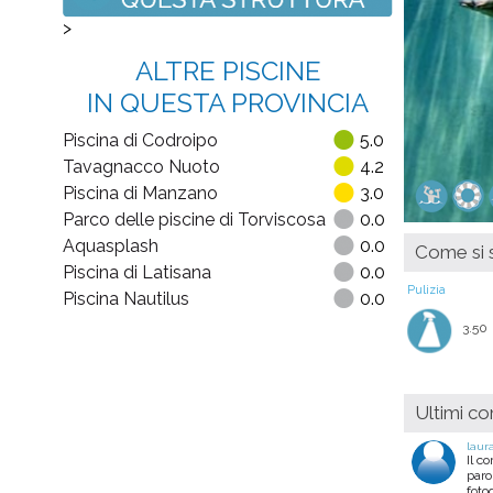
>
ALTRE PISCINE
IN QUESTA PROVINCIA
Piscina di Codroipo
5.0
Tavagnacco Nuoto
4.2
Piscina di Manzano
3.0
Parco delle piscine di Torviscosa
0.0
Aquasplash
0.0
Come si s
Piscina di Latisana
0.0
Pulizia
Piscina Nautilus
0.0
3.50
Ultimi c
laur
Il c
paro
foto