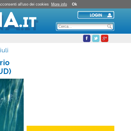
Centro Natatorio Cividale del Friuli: opinioni degli utenti
 acconsenti all'uso dei cookies
More info
Ok
iuli
rio
(UD)