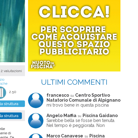
2 valutazioni
ULTIMI COMMENTI
zio
asche
2.50
francesco
Centro Sportivo
su
Natatorio Comunale di Alpignano
mi trovo bene in questa piscina
Angelo Maffia
Piscina Gaidano
su
Sarebbe bella se fosse ben tenuta.
Nel tempo è peggiorata. Non
elle
sempre ben frequentata, un tizio che
serie di
ne usciva insieme a me non ha
Marco Canavese
Piscina
su
mente. Da