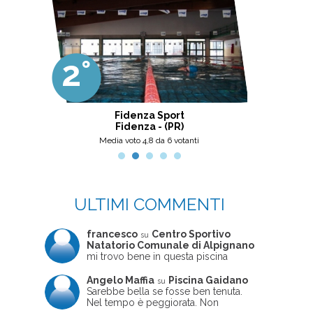
2°
3°
ter
Fidenza Sport
Cen
Fidenza - (PR)
Media voto 4,8 da 6 votanti
M
ULTIMI COMMENTI
francesco
Centro Sportivo
su
Natatorio Comunale di Alpignano
mi trovo bene in questa piscina
Angelo Maffia
Piscina Gaidano
su
Sarebbe bella se fosse ben tenuta.
Nel tempo è peggiorata. Non