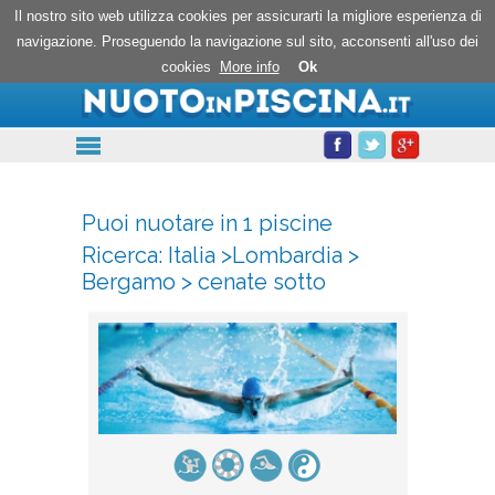
Nuoto in piscina
Il nostro sito web utilizza cookies per assicurarti la migliore esperienza di
navigazione. Proseguendo la navigazione sul sito, acconsenti all'uso dei
cookies
More info
Ok
Puoi nuotare in 1 piscine
Ricerca:
Italia
>
Lombardia
>
Bergamo
>
cenate sotto