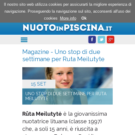
Nuoto in piscina
Il nostro sito web utilizza cookies per assicurarti la migliore esperienza di
navigazione. Proseguendo la navigazione sul sito, acconsenti all'uso dei
cookies
More info
Ok
Magazine - Uno stop di due
settimane per Ruta Meilutyte
15 SET
UNO STOP DI DUE SETTIMANE PER RUTA
MEILUTYTE
Rūta Meilutytė
è la giovanissima
nuotatrice lituana (classe 1997)
che, a soli 15 anni, è riuscita a