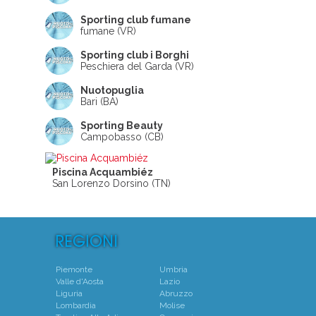
Sporting club fumane
fumane (VR)
Sporting club i Borghi
Peschiera del Garda (VR)
Nuotopuglia
Bari (BA)
Sporting Beauty
Campobasso (CB)
Piscina Acquambiéz
San Lorenzo Dorsino (TN)
Piemonte
Umbria
Valle d'Aosta
Lazio
Liguria
Abruzzo
Lombardia
Molise