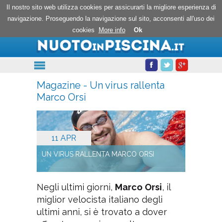
Nuoto in piscina
Il nostro sito web utilizza cookies per assicurarti la migliore esperienza di
navigazione. Proseguendo la navigazione sul sito, acconsenti all'uso dei
cookies
More info
Ok
Magazine - Un virus rallenta
Marco Orsi
11 APR
UN VIRUS RALLENTA MARCO ORSI
Negli ultimi giorni,
Marco Orsi
, il
miglior velocista italiano degli
ultimi anni, si è trovato a dover