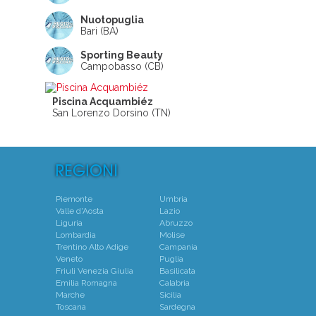
Nuotopuglia
Bari (BA)
Sporting Beauty
Campobasso (CB)
Piscina Acquambiéz
San Lorenzo Dorsino (TN)
Piemonte
Umbria
Valle d'Aosta
Lazio
Liguria
Abruzzo
Lombardia
Molise
Trentino Alto Adige
Campania
Veneto
Puglia
Friuli Venezia Giulia
Basilicata
Emilia Romagna
Calabria
Marche
Sicilia
Toscana
Sardegna