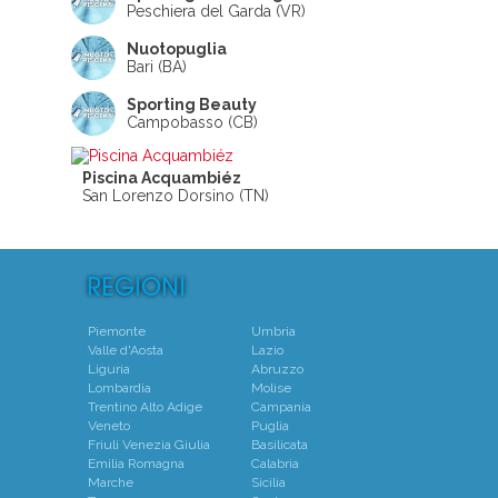
Peschiera del Garda (VR)
Nuotopuglia
Bari (BA)
Sporting Beauty
Campobasso (CB)
Piscina Acquambiéz
San Lorenzo Dorsino (TN)
Piemonte
Umbria
Valle d'Aosta
Lazio
Liguria
Abruzzo
Lombardia
Molise
Trentino Alto Adige
Campania
Veneto
Puglia
Friuli Venezia Giulia
Basilicata
Emilia Romagna
Calabria
Marche
Sicilia