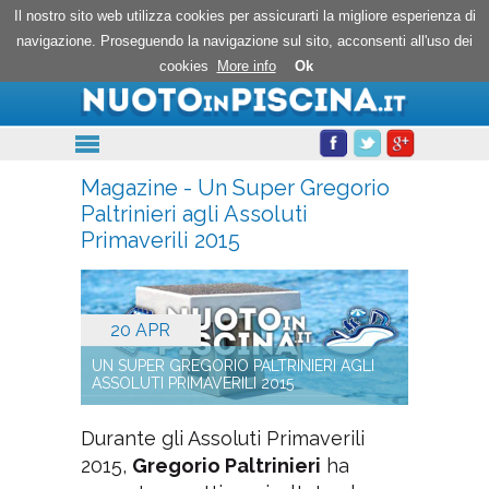
Nuoto in piscina
Il nostro sito web utilizza cookies per assicurarti la migliore esperienza di
navigazione. Proseguendo la navigazione sul sito, acconsenti all'uso dei
cookies
More info
Ok
Magazine - Un Super Gregorio
Paltrinieri agli Assoluti
Primaverili 2015
20 APR
UN SUPER GREGORIO PALTRINIERI AGLI
ASSOLUTI PRIMAVERILI 2015
Durante gli Assoluti Primaverili
2015,
Gregorio Paltrinieri
ha